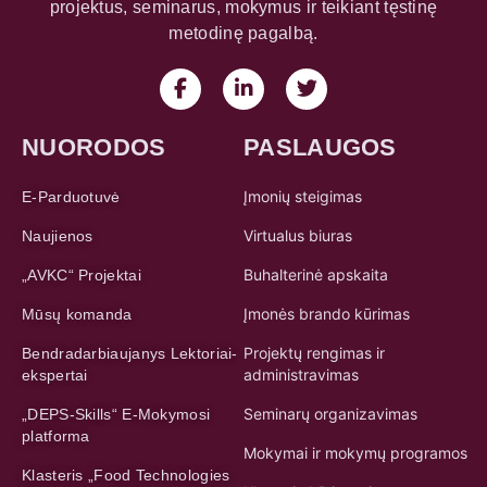
projektus, seminarus, mokymus ir teikiant tęstinę
metodinę pagalbą.
NUORODOS
PASLAUGOS
Įmonių steigimas
E-Parduotuvė
Virtualus biuras
Naujienos
Buhalterinė apskaita
„AVKC“ Projektai
Įmonės brando kūrimas
Mūsų komanda
Projektų rengimas ir
Bendradarbiaujanys Lektoriai-
administravimas
ekspertai
Seminarų organizavimas
„DEPS-Skills“ E-Mokymosi
platforma
Mokymai ir mokymų programos
Klasteris „Food Technologies