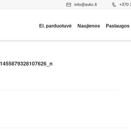
info@avkc.lt
+370 
El. parduotuvė
Naujienos
Paslaugos
1455879328107626_n