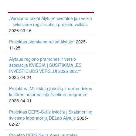
„Verslumo raktai Alytuje“ svetainė jau veikia
– kviečiame registruotis į projekto veiklas
2026-03-16
Projektas „Verslumo raktai Alytuje“
2025-
11-25
Alytaus regiono pramonės ir verslo
asociacija KVIEČIA Į SUSITIKIMĄ „ES
INVESTICIJOS VERSLUI 2025-2027“
2025-04-24
Projektas „Minkštųjų įgūdžių ir darbo rinkos
kultūros neformaliojo švietimo programa“
2025-04-01
Projektas DEPS-Skills kviečia į Skaitmeninę
švietimo laboratoriją DELab Alytuje
2025-
02-27
Projekto DEPS-Skills Apvalus stalas