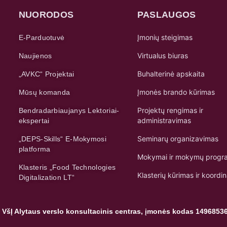
NUORODOS
PASLAUGOS
Įmonių steigimas
E-Parduotuvė
Virtualus biuras
Naujienos
Buhalterinė apskaita
„AVKC“ Projektai
Įmonės brando kūrimas
Mūsų komanda
Projektų rengimas ir
Bendradarbiaujanys Lektoriai-
administravimas
ekspertai
Seminarų organizavimas
„DEPS-Skills“ E-Mokymosi
platforma
Mokymai ir mokymų progr
Klasteris „Food Technologies
Klasterių kūrimas ir koordi
Digitalization LT“
 VšĮ Alytaus verslo konsultacinis centras, įmonės kodas 1496853