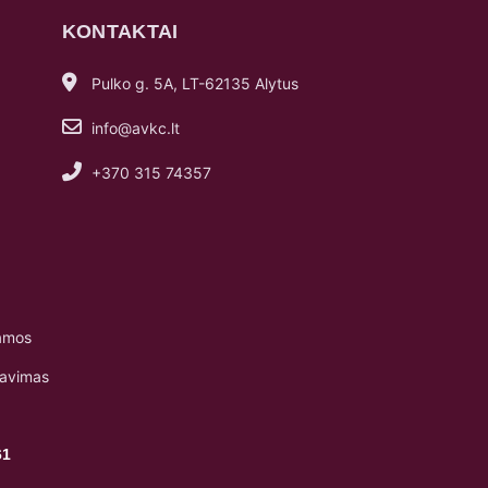
KONTAKTAI
Pulko g. 5A, LT-62135 Alytus
info@avkc.lt
+370 315 74357
amos
navimas
61