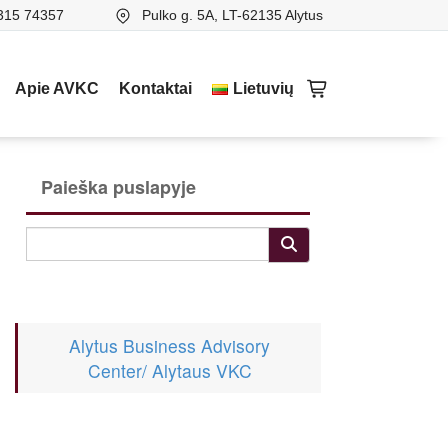
315 74357
Pulko g. 5A, LT-62135 Alytus
Apie AVKC
Kontaktai
Lietuvių
Paieška puslapyje
Alytus Business Advisory
Center/ Alytaus VKC