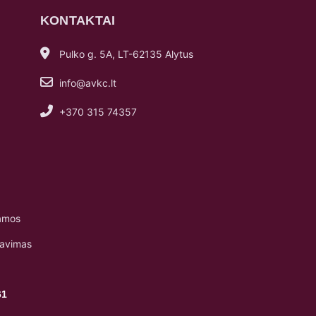
KONTAKTAI
Pulko g. 5A, LT-62135 Alytus
info@avkc.lt
+370 315 74357
amos
navimas
61