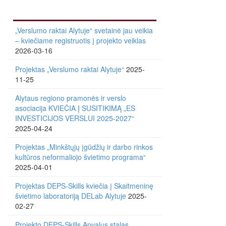
„Verslumo raktai Alytuje“ svetainė jau veikia
– kviečiame registruotis į projekto veiklas
2026-03-16
Projektas „Verslumo raktai Alytuje“
2025-
11-25
Alytaus regiono pramonės ir verslo
asociacija KVIEČIA Į SUSITIKIMĄ „ES
INVESTICIJOS VERSLUI 2025-2027“
2025-04-24
Projektas „Minkštųjų įgūdžių ir darbo rinkos
kultūros neformaliojo švietimo programa“
2025-04-01
Projektas DEPS-Skills kviečia į Skaitmeninę
švietimo laboratoriją DELab Alytuje
2025-
02-27
Projekto DEPS-Skills Apvalus stalas