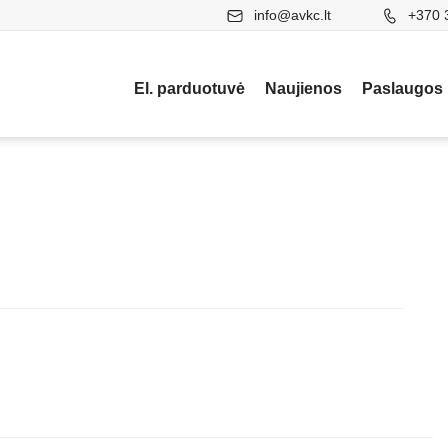
info@avkc.lt
+370 
El. parduotuvė
Naujienos
Paslaugos