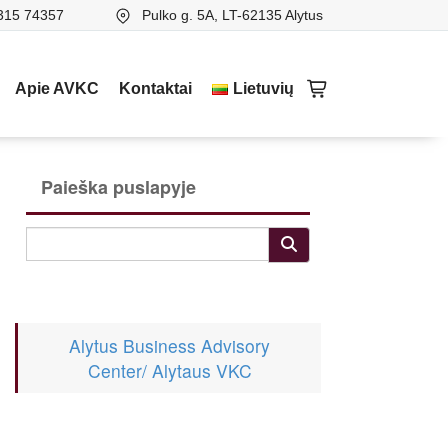
315 74357
Pulko g. 5A, LT-62135 Alytus
Apie AVKC
Kontaktai
Lietuvių
Paieška puslapyje
Alytus Business Advisory
Center/ Alytaus VKC