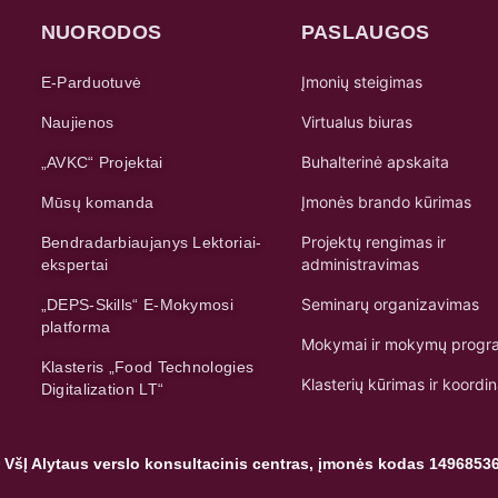
NUORODOS
PASLAUGOS
Įmonių steigimas
E-Parduotuvė
Virtualus biuras
Naujienos
Buhalterinė apskaita
„AVKC“ Projektai
Įmonės brando kūrimas
Mūsų komanda
Projektų rengimas ir
Bendradarbiaujanys Lektoriai-
administravimas
ekspertai
Seminarų organizavimas
„DEPS-Skills“ E-Mokymosi
platforma
Mokymai ir mokymų progr
Klasteris „Food Technologies
Klasterių kūrimas ir koordi
Digitalization LT“
 VšĮ Alytaus verslo konsultacinis centras, įmonės kodas 1496853