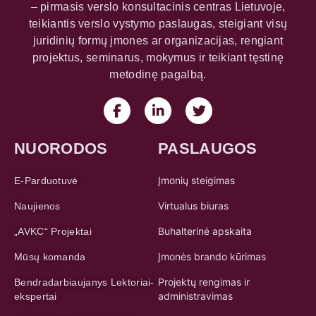
– pirmasis verslo konsultacinis centras Lietuvoje,
teikiantis verslo vystymo paslaugas, steigiant visų
juridinių formų įmones ar organizacijas, rengiant
projektus, seminarus, mokymus ir teikiant tęstinę
metodinę pagalbą.
NUORODOS
PASLAUGOS
Įmonių steigimas
E-Parduotuvė
Virtualus biuras
Naujienos
Buhalterinė apskaita
„AVKC“ Projektai
Įmonės brando kūrimas
Mūsų komanda
Projektų rengimas ir
Bendradarbiaujanys Lektoriai-
administravimas
ekspertai