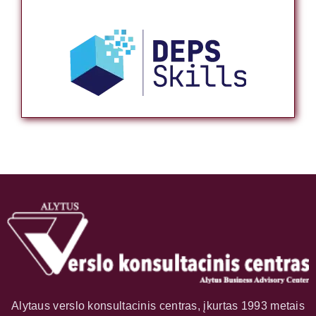
Alytaus verslo konsultacinis centras, įkurtas 1993 metais