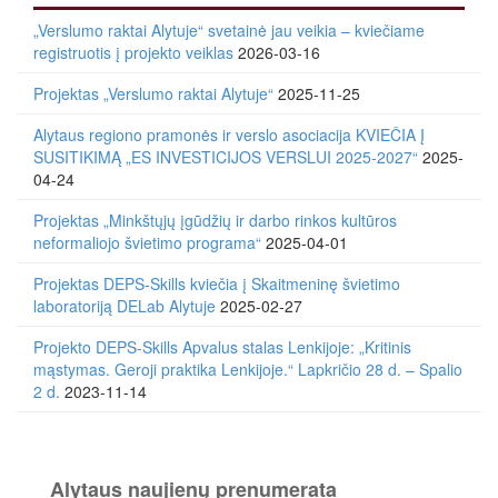
„Verslumo raktai Alytuje“ svetainė jau veikia – kviečiame
registruotis į projekto veiklas
2026-03-16
Projektas „Verslumo raktai Alytuje“
2025-11-25
Alytaus regiono pramonės ir verslo asociacija KVIEČIA Į
SUSITIKIMĄ „ES INVESTICIJOS VERSLUI 2025-2027“
2025-
04-24
Projektas „Minkštųjų įgūdžių ir darbo rinkos kultūros
neformaliojo švietimo programa“
2025-04-01
Projektas DEPS-Skills kviečia į Skaitmeninę švietimo
laboratoriją DELab Alytuje
2025-02-27
Projekto DEPS-Skills Apvalus stalas Lenkijoje: „Kritinis
mąstymas. Geroji praktika Lenkijoje.“ Lapkričio 28 d. – Spalio
2 d.
2023-11-14
Alytaus naujienų prenumerata