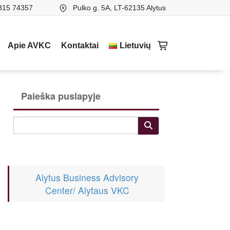
315 74357
Pulko g. 5A, LT-62135 Alytus
Apie AVKC
Kontaktai
Lietuvių
Paieška puslapyje
Alytus Business Advisory
Center/ Alytaus VKC