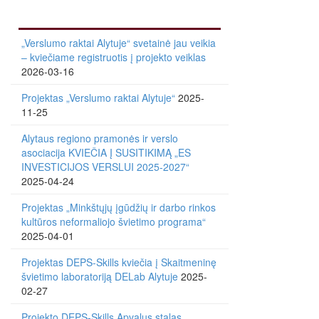
„Verslumo raktai Alytuje“ svetainė jau veikia
– kviečiame registruotis į projekto veiklas
2026-03-16
Projektas „Verslumo raktai Alytuje“
2025-
11-25
Alytaus regiono pramonės ir verslo
asociacija KVIEČIA Į SUSITIKIMĄ „ES
INVESTICIJOS VERSLUI 2025-2027“
2025-04-24
Projektas „Minkštųjų įgūdžių ir darbo rinkos
kultūros neformaliojo švietimo programa“
2025-04-01
Projektas DEPS-Skills kviečia į Skaitmeninę
švietimo laboratoriją DELab Alytuje
2025-
02-27
Projekto DEPS-Skills Apvalus stalas