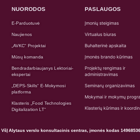
NUORODOS
PASLAUGOS
Įmonių steigimas
E-Parduotuvė
Virtualus biuras
Naujienos
Buhalterinė apskaita
„AVKC“ Projektai
Įmonės brando kūrimas
Mūsų komanda
Projektų rengimas ir
Bendradarbiaujanys Lektoriai-
administravimas
ekspertai
Seminarų organizavimas
„DEPS-Skills“ E-Mokymosi
platforma
Mokymai ir mokymų progr
Klasteris „Food Technologies
Klasterių kūrimas ir koordi
Digitalization LT“
 VšĮ Alytaus verslo konsultacinis centras, įmonės kodas 1496853