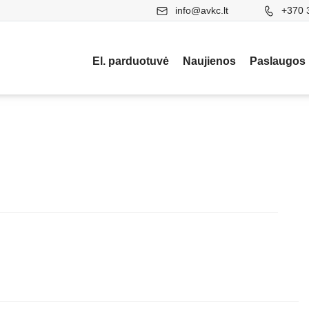
info@avkc.lt
+370 
El. parduotuvė
Naujienos
Paslaugos