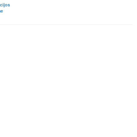
cijos
me