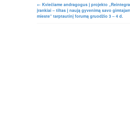
←
Kviečiame andragogus į projekto „Reintegra
įrankiai – tiltas į naują gyvenimą savo gimtaja
mieste“ tarptautinį forumą gruodžio 3 – 4 d.