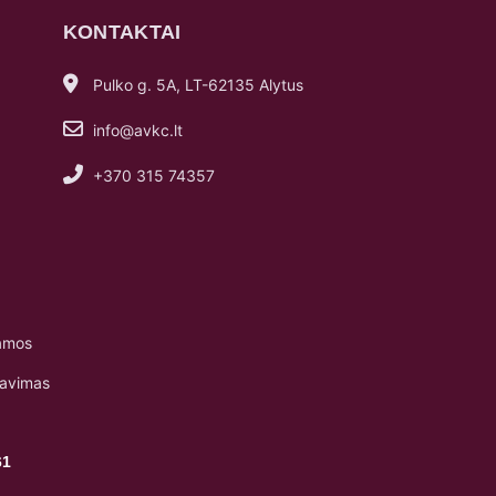
KONTAKTAI
Pulko g. 5A, LT-62135 Alytus
info@avkc.lt
+370 315 74357
amos
navimas
61