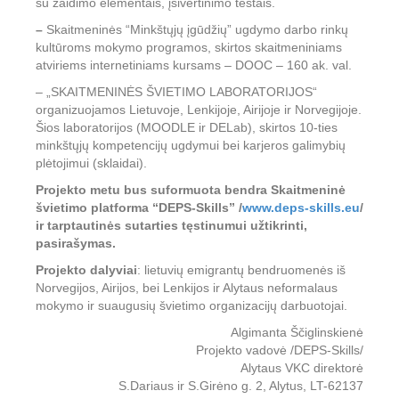
su žaidimo elementais, įsivertinimo testais.
–
Skaitmeninės “Minkštųjų įgūdžių” ugdymo darbo rinkų
kultūroms mokymo programos, skirtos skaitmeniniams
atviriems internetiniams kursams – DOOC – 160 ak. val.
– „SKAITMENINĖS ŠVIETIMO LABORATORIJOS“
organizuojamos Lietuvoje, Lenkijoje, Airijoje ir Norvegijoje.
Šios laboratorijos (MOODLE ir DELab), skirtos 10-ties
minkštųjų kompetencijų ugdymui bei karjeros galimybių
plėtojimui (sklaidai).
Projekto metu bus suformuota bendra Skaitmeninė
švietimo platforma “DEPS-Skills” /
www.deps-skills.eu
/
ir tarptautinės sutarties tęstinumui užtikrinti,
pasirašymas.
Projekto dalyviai
: lietuvių emigrantų bendruomenės iš
Norvegijos, Airijos, bei Lenkijos ir Alytaus neformalaus
mokymo ir suaugusių švietimo organizacijų darbuotojai.
Algimanta Ščiglinskienė
Projekto vadovė /DEPS-Skills/
Alytaus VKC direktorė
S.Dariaus ir S.Girėno g. 2, Alytus, LT-62137