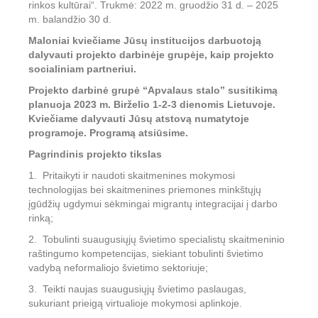
rinkos kultūrai“. Trukmė: 2022 m. gruodžio 31 d. – 2025
m. balandžio 30 d.
Maloniai kviečiame Jūsų institucijos darbuotoją
dalyvauti projekto darbinėje grupėje, kaip projekto
socialiniam partneriui.
Projekto darbinė grupė “Apvalaus stalo” susitikimą
planuoja 2023 m. Birželio 1-2-3 dienomis Lietuvoje.
Kviečiame dalyvauti Jūsų atstovą numatytoje
programoje. Programą atsiūsime.
Pagrindinis projekto tikslas
1. Pritaikyti ir naudoti skaitmenines mokymosi
technologijas bei skaitmenines priemones minkštųjų
įgūdžių ugdymui sėkmingai migrantų integracijai į darbo
rinką;
2. Tobulinti suaugusiųjų švietimo specialistų skaitmeninio
raštingumo kompetencijas, siekiant tobulinti švietimo
vadybą neformaliojo švietimo sektoriuje;
3. Teikti naujas suaugusiųjų švietimo paslaugas,
sukuriant prieigą virtualioje mokymosi aplinkoje.