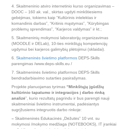
4. Skaitmeninio atviro internetinio kurso organizavimas –
DOOC – 160 ak. val., skirtas ugdyti minkštiesiems
gebėjimas, tokiems kaip “Kultūrinis intelektas ir
komandinis darbas”, “Kritinis mąstymas”, ”Kūrybingas
problemų sprendimas”, “Karjeros valdymas” ir kt.;
5. Skaitmeninių mokymosi laboratorijų organizavimas
(MOODLE ir DELab), 10-ties minkštųjų kompetencijų
ugdymui bei karjeros galimybių plėtojimui (sklaidai).
6.
Skaitmeninės švietimo platformos
DEPS-Skills
parengimas /www.deps-skills.eu /
7. Skaitmeninės švietimo platformos DEPS-Skills
bendradarbiavimo sutarties pasirašymas.
Projekte planuojamas tyrimas
“Minkštųjų įgūdžių
kultūrinio tapatumo ir integracijos į darbo rinką
analizė
”, kurio rezultatų pagrindu ir bus parengti nauji
skaitmeniniai švietimo instrumentai, padėsiantys
sugrįžusiems integruotis darbo rinkoje:
–
Skaitmeninės Edukacinės „Dėžutės” 10 vnt. su
mokymosi /mokymo medžiaga (NOTEBOOKS), IT įrankiai