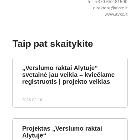
Tel. +370 652 81500
direktore@avkc.lt
www.avkc.lt
Taip pat skaitykite
„Verslumo raktai Alytuje“
svetainė jau veikia – kviečiame
registruotis į projekto veiklas
2026-03-16
Projektas „Verslumo raktai
Alytuje“