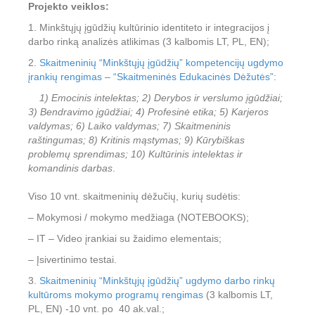
Projekto veiklos:
1. Minkštųjų įgūdžių kultūrinio identiteto ir integracijos į
darbo rinką analizės atlikimas (3 kalbomis LT, PL, EN);
2
. Skaitmeninių “Minkštųjų įgūdžių” kompetencijų ugdymo
įrankių rengimas – “Skaitmeninės Edukacinės Dėžutės”:
1) Emocinis intelektas; 2) Derybos ir verslumo įgūdžiai;
3) Bendravimo įgūdžiai; 4) Profesinė etika; 5) Karjeros
valdymas; 6) Laiko valdymas; 7) Skaitmeninis
raštingumas; 8) Kritinis mąstymas; 9) Kūrybiškas
problemų sprendimas; 10) Kultūrinis intelektas ir
komandinis darbas
.
Viso 10 vnt. skaitmeninių dėžučių, kurių sudėtis:
– Mokymosi / mokymo medžiaga (NOTEBOOKS);
– IT – Video įrankiai su žaidimo elementais;
– Įsivertinimo testai.
3.
Skaitmeninių “Minkštųjų įgūdžių” ugdymo darbo rinkų
kultūroms mokymo programų rengimas
(3 kalbomis LT,
PL, EN) -10 vnt. po 40 ak.val.;