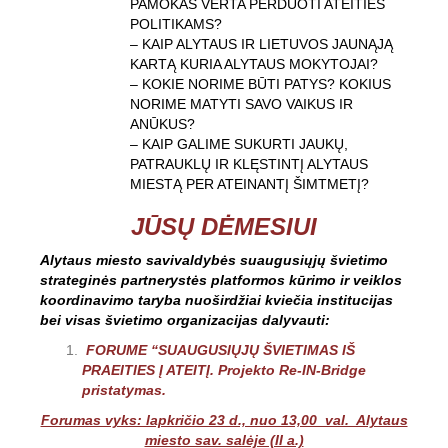
PAMOKAS VERTA PERDUOTI ATEITIES
POLITIKAMS?
– KAIP ALYTAUS IR LIETUVOS JAUNĄJĄ
KARTĄ KURIA ALYTAUS MOKYTOJAI?
– KOKIE NORIME BŪTI PATYS? KOKIUS
NORIME MATYTI SAVO VAIKUS IR
ANŪKUS?
– KAIP GALIME SUKURTI JAUKŲ,
PATRAUKLŲ IR KLĘSTINTĮ ALYTAUS
MIESTĄ PER ATEINANTĮ ŠIMTMETĮ?
JŪSŲ DĖMESIUI
Alytaus miesto savivaldybės suaugusiųjų švietimo
strateginės partnerystės platformos kūrimo ir veiklos
koordinavimo taryba nuoširdžiai kviečia institucijas
bei visas švietimo organizacijas dalyvauti:
FORUME “SUAUGUSIŲJŲ ŠVIETIMAS IŠ
PRAEITIES Į ATEITĮ. Projekto Re-IN-Bridge
pristatymas.
Forumas vyks: lapkričio 23 d., nuo 13,00 val. Alytaus
miesto sav. salėje (II a.)