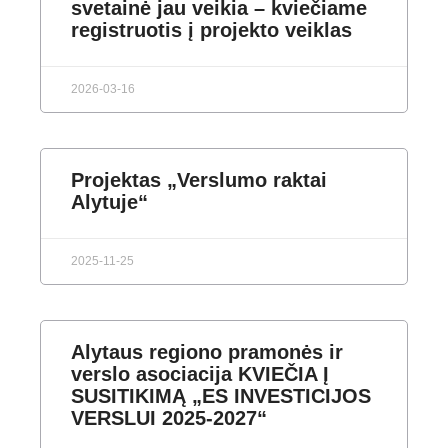
svetainė jau veikia – kviečiame
registruotis į projekto veiklas
2026-03-16
Projektas „Verslumo raktai
Alytuje“
2025-11-25
Alytaus regiono pramonės ir
verslo asociacija KVIEČIA Į
SUSITIKIMĄ „ES INVESTICIJOS
VERSLUI 2025-2027“