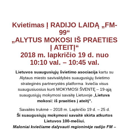
Kvietimas Į RADIJO LAIDĄ „FM-
99“
„ALYTUS MOKOSI IŠ PRAETIES
Į ATEITĮ“
2018 m. lapkričio 19 d. nuo
10:10 val. – 10:45 val.
Lietuvos suaugusiųjų švietimo asociacija
kartu su
Alytaus miesto savivaldybės suaugusiųjų švietimo
strateginės partnerystės platforma kviečia visus
suaugusiuosius kurti MOKYMOSI ŠVENTĘ – 19-ąją
suaugusiųjų mokymosi savaitę Lietuvoje „
Lietuva
mokosi: iš praeities į ateitį“.
Savaitės trukmė – 2018 m. Lapkričio 19 d. – 25 d.
Ši suaugusiųjų mokymosi savaitė skirta atkurtos
Lietuvos 100-mečiui.
Maloniai kviečiame dalyvauti regioninėje radijo FM –