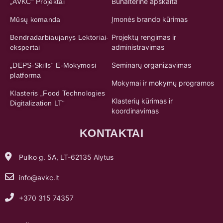
Buhalterinė apskaita
„AVKC“ Projektai
Įmonės brando kūrimas
Mūsų komanda
Projektų rengimas ir
Bendradarbiaujanys Lektoriai-
administravimas
ekspertai
Seminarų organizavimas
„DEPS-Skills“ E-Mokymosi
platforma
Mokymai ir mokymų programos
Klasteris „Food Technologies
Klasterių kūrimas ir
Digitalization LT“
koordinavimas
KONTAKTAI
Pulko g. 5A, LT-62135 Alytus
info@avkc.lt
+370 315 74357