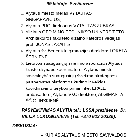
99 laidoje. Svečiuose:
Alytaus miesto meras VYTAUTAS
GRIGARAVIČIUS;
Alytaus PRC direktorius VYTAUTAS ZUBRAS;
Vilniaus GEDIMINO TECHNIKSO UNIVERSITETO
Architektūros fakulteto dizaino katedros vedėjas
prof. JONAS JAKAITIS;
Alytaus šv. Benedikto gimnazijos direktorė LORETA
ŠERNIENĖ;
Lietuvos suaugusiųjų švietimo asociacijos Alytaus
krašto skyriaus koordinatorė, Alytaus miesto
savivaldybės suaugusiųjų švietimo strateginės
partnerystės platformos kūrimo ir veiklos
koordinavimo tarybos pirmininkė, EPALE
ambasadorė, Alytaus VKC direktorė, ALGIMANTA
ŠČIGLINSKIENĖ.
PASVEIKINIMAS ALYTUI tel.: LSŠA prezidentė Dr.
VILIJA LUKOŠIŪNIENĖ (Tel. +370 613 20320).
DISKUSIJA:
– KURIAS ALYTAUS MIESTO SAVIVALDOS