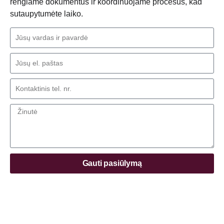
rengiame dokumentus ir koordinuojame procesus, kad
sutaupytumėte laiko.
Gauti pasiūlymą