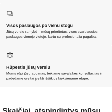
Visos paslaugos po vienu stogu
Jūsų verslo ramybė – mūsų prioritetas: visos svarbiausios
paslaugos vienoje vietoje, kartu su profesionalia pagalba.
Rūpestis jūsų verslu
Mums rūpi jūsų augimas, teikiame savalaikes konsultacijas ir
padedame greitai įveikti iššūkius kiekviename etape.
Skaičiai, atspindintys mūsų