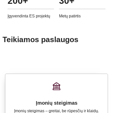
200+
30+
Įgyvendinta ES projektų
Metų patirtis
Teikiamos paslaugos
Įmonių steigimas
Įmonių steigimas – greitai, be rūpesčių ir klaidų.