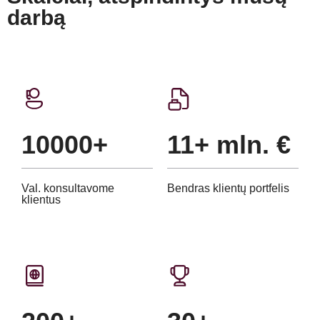
darbą
10000+
11+ mln. €
Val. konsultavome
Bendras klientų portfelis
klientus