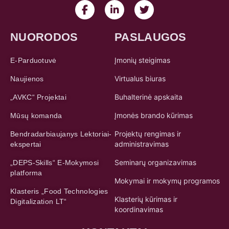
NUORODOS
PASLAUGOS
Įmonių steigimas
E-Parduotuvė
Virtualus biuras
Naujienos
Buhalterinė apskaita
„AVKC“ Projektai
Įmonės brando kūrimas
Mūsų komanda
Projektų rengimas ir
Bendradarbiaujanys Lektoriai-
administravimas
ekspertai
Seminarų organizavimas
„DEPS-Skills“ E-Mokymosi
platforma
Mokymai ir mokymų programos
Klasteris „Food Technologies
Klasterių kūrimas ir
Digitalization LT“
koordinavimas