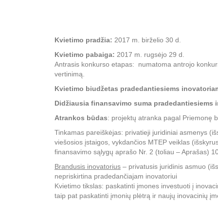
Kvietimo pradžia:
2017 m. birželio 30 d.
Kvietimo pabaiga:
2017 m. rugsėjo 29 d.
Antrasis konkurso etapas: numatoma antrojo konkurso 
vertinimą.
Kvietimo biudžetas pradedantiesiems inovatoria
Didžiausia finansavimo suma pradedantiesiems 
Atrankos būdas
: projektų atranka pagal Priemonę 
Tinkamas pareiškėjas: privatieji juridiniai asmenys (išs
viešosios įstaigos, vykdančios MTEP veiklas (išskyrus
finansavimo sąlygų aprašo Nr. 2 (toliau – Aprašas) 10
Brandusis inovatorius
– privatusis juridinis asmuo (išs
nepriskirtina pradedančiajam inovatoriui
Kvietimo tikslas: paskatinti įmones investuoti į inov
taip pat paskatinti įmonių plėtrą ir naujų inovacinių įm