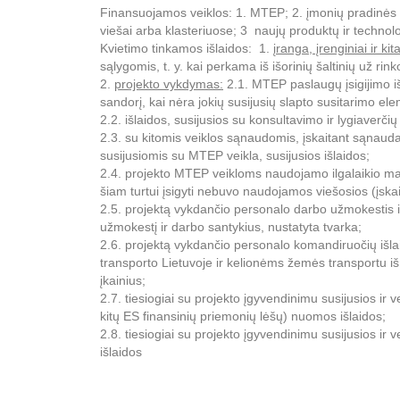
Finansuojamos veiklos: 1. MTEP; 2. įmonių pradinės i
viešai arba klasteriuose; 3 naujų produktų ir technolog
Kvietimo tinkamos išlaidos: 1. į
ranga, įrenginiai ir kit
sąlygomis, t. y. kai perkama iš išorinių šaltinių už ri
2.
projekto vykdymas:
2.1. MTEP paslaugų įsigijimo iš 
sandorį, kai nėra jokių susijusių slapto susitarimo ele
2.2. išlaidos, susijusios su konsultavimo ir lygiaverči
2.3. su kitomis veiklos sąnaudomis, įskaitant sąnaud
susijusiomis su MTEP veikla, susijusios išlaidos;
2.4. projekto MTEP veikloms naudojamo ilgalaikio mater
šiam turtui įsigyti nebuvo naudojamos viešosios (įskaita
2.5. projektą vykdančio personalo darbo užmokestis ir
užmokestį ir darbo santykius, nustatyta tvarka;
2.6. projektą vykdančio personalo komandiruočių išlai
transporto Lietuvoje ir kelionėms žemės transportu iš 
įkainius;
2.7. tiesiogiai su projekto įgyvendinimu susijusios ir 
kitų ES finansinių priemonių lėšų) nuomos išlaidos;
2.8. tiesiogiai su projekto įgyvendinimu susijusios ir 
išlaidos