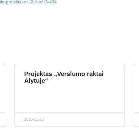
slo-projektai-nr.-2-ir-nr.-3-434
Projektas „Verslumo raktai
Alytuje“
2025-11-25