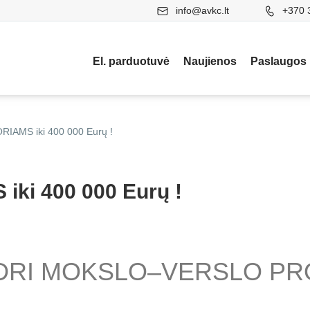
info@avkc.lt
+370 
El. parduotuvė
Naujienos
Paslaugos
IAMS iki 400 000 Eurų !
ki 400 000 Eurų !
DRI MOKSLO–VERSLO PROJ