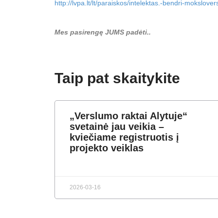
http://lvpa.lt/lt/paraiskos/intelektas.-bendri-mokslover
Mes pasirengę JUMS padėti..
Taip pat skaitykite
„Verslumo raktai Alytuje“
svetainė jau veikia –
kviečiame registruotis į
projekto veiklas
2026-03-16