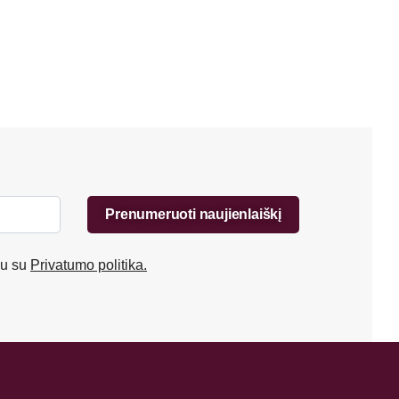
Prenumeruoti naujienlaiškį
ku su
Privatumo politika.