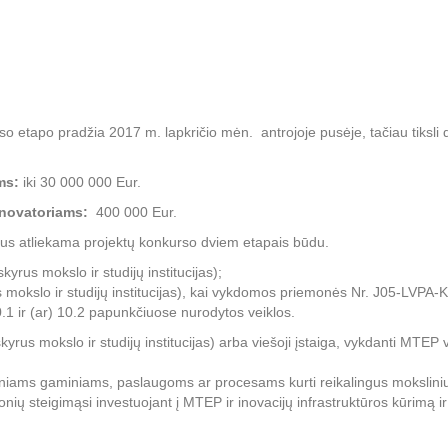
etapo pradžia 2017 m. lapkričio mėn. antrojoje pusėje, tačiau tiksli d
ms:
iki 30 000 000 Eur.
inovatoriams:
400 000 Eur.
bus atliekama projektų konkurso dviem etapais būdu.
kyrus mokslo ir studijų institucijas);
 mokslo ir studijų institucijas), kai vykdomos priemonės Nr. J05-LVPA-K 
.1 ir (ar) 10.2 papunkčiuose nurodytos veiklos.
kyrus mokslo ir studijų institucijas) arba viešoji įstaiga, vykdanti MTEP ve
aciniams gaminiams, paslaugoms ar procesams kurti reikalingus moksliniu
onių steigimąsi investuojant į MTEP ir inovacijų infrastruktūros kūrimą ir