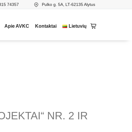
315 74357
Pulko g. 5A, LT-62135 Alytus
Apie AVKC
Kontaktai
Lietuvių
EKTAI“ NR. 2 IR