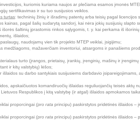
nvesticijos, kuriomis kuriama naujos ar plečiama esamos įmonės MTEP i
ijų sertifikavimas ir su tuo susijusios veiklos.
as turtas
: techninių žinių ir išradimų patentų arba teisių pagal licencijos s
nkos kainas, pagal šalių sudarytą sandorį, kai nėra jokių susijusių slapto 
išorės šaltinių įprastomis rinkos sąlygomis, t. y. kai perkama iš išorinių
mentų, išlaidos;
ų paslaugų, naudojamų vien tik projekto MTEP veiklai, įsigijimu;
as medžiagoms, mažaverčiam inventoriui, atsargoms ir panašiems produkt
ialaus turto (įrangos, prietaisų, įrankių, įrenginių, mašinų ir įrengimų
nt ir kitų valstybių) lėšos;
 išlaidos su darbo santykiais susijusiems darbdavio įsipareigojimams, 
dos, apskaičiuotos komandiruočių išlaidas reguliuojančių teisės aktų nus
Lietuvos Respublikos į kitą valstybę (ir atgal) išlaidos apmokamos taikan
veiklai proporcingai
(pro rata
principu) paskirstytos pridėtinės išlaidos – į
veiklai proporcingai
(pro rata
principu) paskirstytos pridėtinės išlaidos –