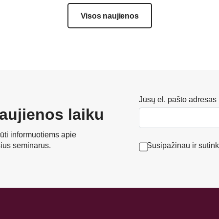
Visos naujienos
Jūsų el. pašto adresas
aujienos laiku
ūti informuotiems apie
sius seminarus.
Susipažinau ir sutin