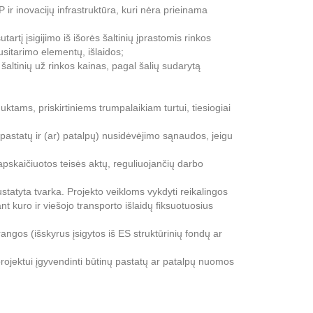
r inovacijų infrastruktūra, kuri nėra prieinama
utartį įsigijimo iš išorės šaltinių įprastomis rinkos
susitarimo elementų, išlaidos;
 šaltinių už rinkos kainas, pagal šalių sudarytą
ams, priskirtiniems trumpalaikiam turtui, tiesiogiai
 pastatų ir (ar) patalpų) nusidėvėjimo sąnaudos, jeigu
apskaičiuotos teisės aktų, reguliuojančių darbo
tatyta tvarka. Projekto veikloms vykdyti reikalingos
t kuro ir viešojo transporto išlaidų fiksuotuosius
rangos (išskyrus įsigytos iš ES struktūrinių fondų ar
 projektui įgyvendinti būtinų pastatų ar patalpų nuomos