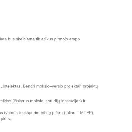
ata bus skelbiama tik atlikus pirmojo etapo
„Intelektas. Bendri mokslo–verslo projektai“ projektų
iklas (išskyrus mokslo ir studijų institucijas) ir
s tyrimus ir eksperimentinę plėtrą (toliau – MTEP),
 plėtrą.