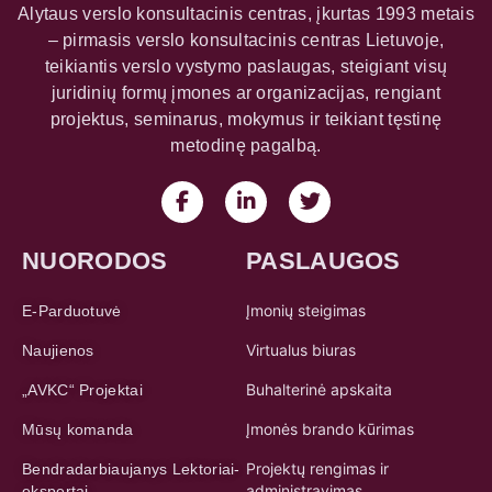
Alytaus verslo konsultacinis centras, įkurtas 1993 metais
– pirmasis verslo konsultacinis centras Lietuvoje,
teikiantis verslo vystymo paslaugas, steigiant visų
juridinių formų įmones ar organizacijas, rengiant
projektus, seminarus, mokymus ir teikiant tęstinę
metodinę pagalbą.
NUORODOS
PASLAUGOS
Įmonių steigimas
E-Parduotuvė
Virtualus biuras
Naujienos
Buhalterinė apskaita
„AVKC“ Projektai
Įmonės brando kūrimas
Mūsų komanda
Projektų rengimas ir
Bendradarbiaujanys Lektoriai-
administravimas
ekspertai