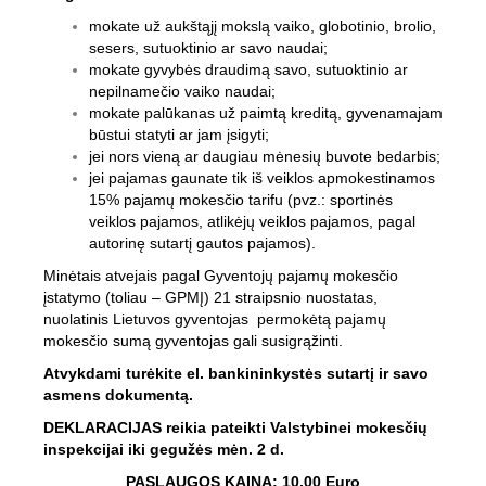
mokate už aukštąjį mokslą vaiko, globotinio, brolio,
sesers, sutuoktinio ar savo naudai;
mokate gyvybės draudimą savo, sutuoktinio ar
nepilnamečio vaiko naudai;
mokate palūkanas už paimtą kreditą, gyvenamajam
būstui statyti ar jam įsigyti;
jei nors vieną ar daugiau mėnesių buvote bedarbis;
jei pajamas gaunate tik iš veiklos apmokestinamos
15% pajamų mokesčio tarifu (pvz.: sportinės
veiklos pajamos, atlikėjų veiklos pajamos, pagal
autorinę sutartį gautos pajamos).
Minėtais atvejais pagal Gyventojų pajamų mokesčio
įstatymo (toliau – GPMĮ) 21 straipsnio nuostatas,
nuolatinis Lietuvos gyventojas permokėtą pajamų
mokesčio sumą gyventojas gali susigrąžinti.
Atvykdami turėkite el. bankininkystės sutartį ir savo
asmens dokumentą.
DEKLARACIJAS reikia pateikti Valstybinei mokesčių
inspekcijai iki gegužės mėn. 2 d.
PASLAUGOS KAINA: 10,00 Euro