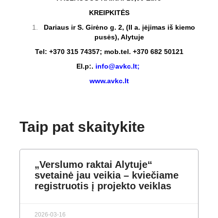
KREIPKITĖS
Dariaus ir S. Girėno g. 2, (II a. įėjimas iš kiemo
pusės), Alytuje
Tel: +370 315 74357; mob.tel. +370 682 50121
El.p:.
info@avkc.lt
;
www.avkc.lt
Taip pat skaitykite
„Verslumo raktai Alytuje“
svetainė jau veikia – kviečiame
registruotis į projekto veiklas
2026-03-16