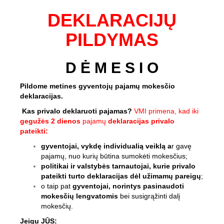
DEKLARACIJŲ
PILDYMAS
D Ė M E S I O
Pildome metines gyventojų pajamų mokesčio
deklaracijas.
Kas privalo deklaruoti pajamas?
VMI primena, kad iki
gegužės 2 dienos
pajamų
deklaracijas privalo
pateikti:
gyventojai, vykdę individualią veiklą a
r gavę
pajamų, nuo kurių būtina sumokėti mokesčius;
politikai ir valstybės tarnautojai, kurie privalo
pateikti turto deklaracijas dėl užimamų pareigų
;
o taip pat
gyventojai, norintys pasinaudoti
mokesčių lengvatomis
bei susigrąžinti dalį
mokesčių.
Jeigu JŪS: