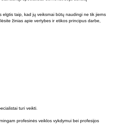
lgtis taip, kad jų veiksmai būtų naudingi ne tik jiems
site žinias apie vertybes ir etikos principus darbe,
alistai turi veikti.
kmingam profesinės veiklos vykdymui bei profesijos