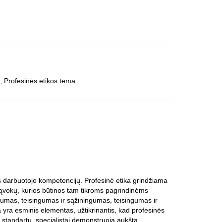
, Profesinės etikos tema.
s darbuotojo kompetencijų. Profesinė etika grindžiama
s sąvokų, kurios būtinos tam tikroms pagrindinėms
kimumas, teisingumas ir sąžiningumas, teisingumas ir
 yra esminis elementas, užtikrinantis, kad profesinės
s standartų, specialistai demonstruoja aukštą