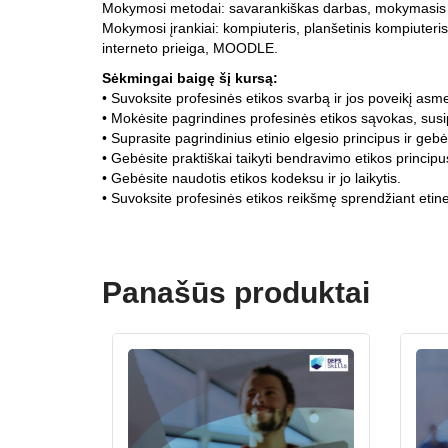
Mokymosi metodai: savarankiškas darbas, mokymasis žai
Mokymosi įrankiai: kompiuteris, planšetinis kompiuteris
interneto prieiga, MOODLE.
Sėkmingai baigę šį kursą:
• Suvoksite profesinės etikos svarbą ir jos poveikį asmen
• Mokėsite pagrindines profesinės etikos sąvokas, susi
• Suprasite pagrindinius etinio elgesio principus ir gebė
• Gebėsite praktiškai taikyti bendravimo etikos princi
• Gebėsite naudotis etikos kodeksu ir jo laikytis.
• Suvoksite profesinės etikos reikšmę sprendžiant etines
Panašūs produktai