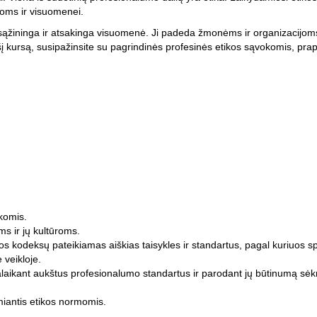
goms ir visuomenei.
 sąžininga ir atsakinga visuomenė. Ji padeda žmonėms ir organizacijoms e
 kursą, susipažinsite su pagrindinės profesinės etikos sąvokomis, praplė
:
komis.
ms ir jų kultūroms.
os kodeksų pateikiamas aiškias taisykles ir standartus, pagal kuriuos speci
 veikloje.
 palaikant aukštus profesionalumo standartus ir parodant jų būtinumą sė
miantis etikos normomis.