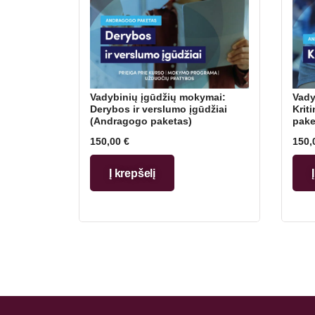
Vadybinių įgūdžių mokymai:
Vady
Derybos ir verslumo įgūdžiai
Krit
(Andragogo paketas)
pake
150,00
€
150,
Į krepšelį