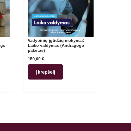
Vadybinių įgūdžių mokymai:
ogo
Laiko valdymas (Andragogo
paketas)
150,00
€
Į krepšelį