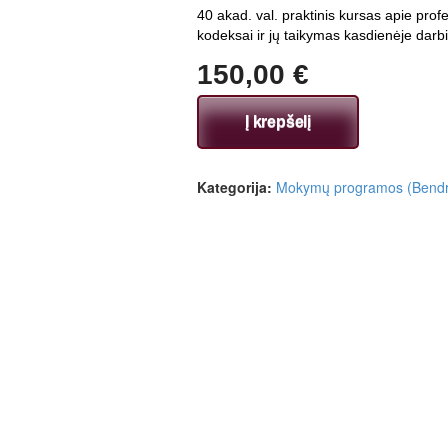
40 akad. val. praktinis kursas apie profe
kodeksai ir jų taikymas kasdienėje darbi
150,00
€
Į krepšelį
Kategorija:
Mokymų programos (Bendriej