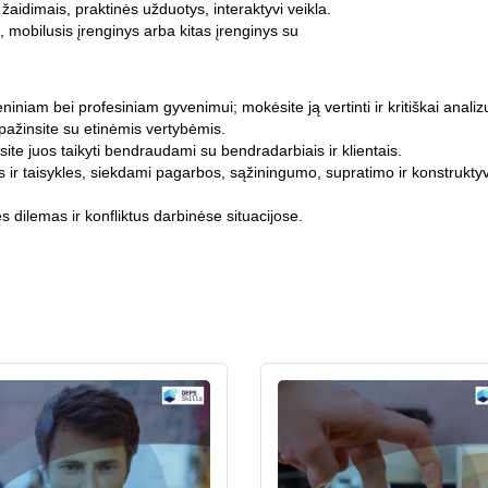
dimais, praktinės užduotys, interaktyvi veikla.
, mobilusis įrenginys arba kitas įrenginys su
iniam bei profesiniam gyvenimui; mokėsite ją vertinti ir kritiškai analizu
pažinsite su etinėmis vertybėmis.
site juos taikyti bendraudami su bendradarbiais ir klientais.
pus ir taisykles, siekdami pagarbos, sąžiningumo, supratimo ir konstruk
 dilemas ir konfliktus darbinėse situacijose.