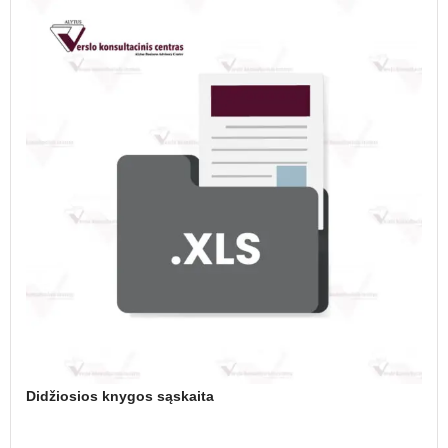
Didžiosios knygos sąskaita