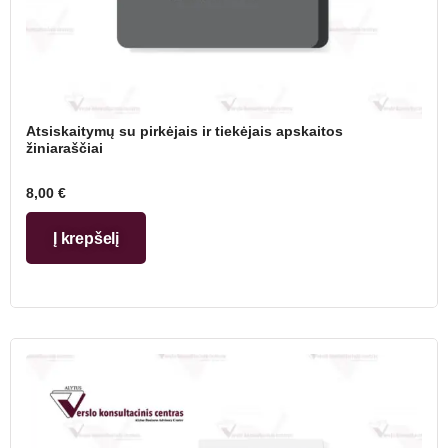
Atsiskaitymų su pirkėjais ir tiekėjais apskaitos
žiniaraščiai
8,00
€
Į krepšelį