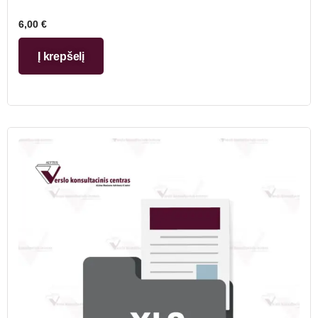
6,00
€
Į krepšelį