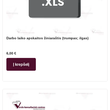
Darbo laiko apskaitos žiniaraštis (trumpas; ilgas)
6,00
€
Į krepšelį