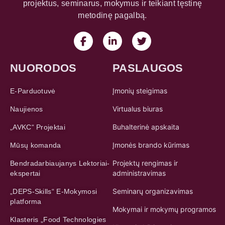
projektus, seminarus, mokymus ir teikiant tęstinę
metodinę pagalbą.
NUORODOS
PASLAUGOS
Įmonių steigimas
E-Parduotuvė
Virtualus biuras
Naujienos
Buhalterinė apskaita
„AVKC“ Projektai
Įmonės brando kūrimas
Mūsų komanda
Projektų rengimas ir
Bendradarbiaujanys Lektoriai-
administravimas
ekspertai
Seminarų organizavimas
„DEPS-Skills“ E-Mokymosi
platforma
Mokymai ir mokymų programos
Klasteris „Food Technologies