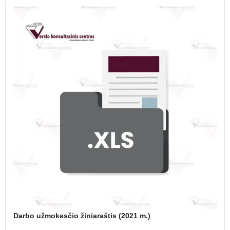
Darbo užmokesčio žiniaraštis (2021 m.)