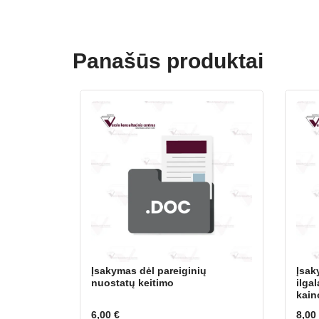
Panašūs produktai
Įsakymas dėl pareiginių
Įsak
nuostatų keitimo
ilga
kain
6,00
€
8,00