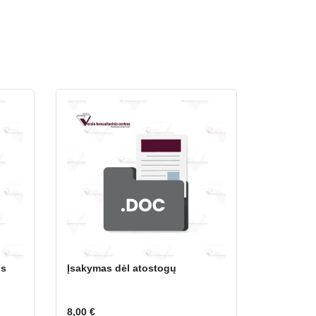
os
Įsakymas dėl atostogų
8,00
€