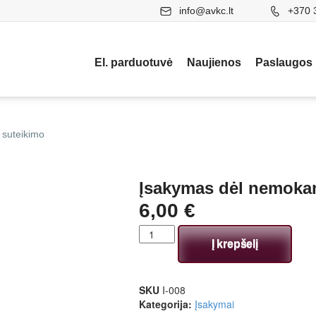
info@avkc.lt
+370 
El. parduotuvė
Naujienos
Paslaugos
suteikimo
Įsakymas dėl nemoka
6,00
€
Į krepšelį
SKU
I-008
Kategorija:
Įsakymai