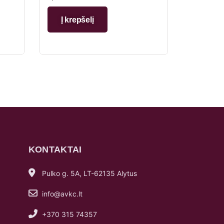
Į krepšelį
KONTAKTAI
Pulko g. 5A, LT-62135 Alytus
info@avkc.lt
+370 315 74357