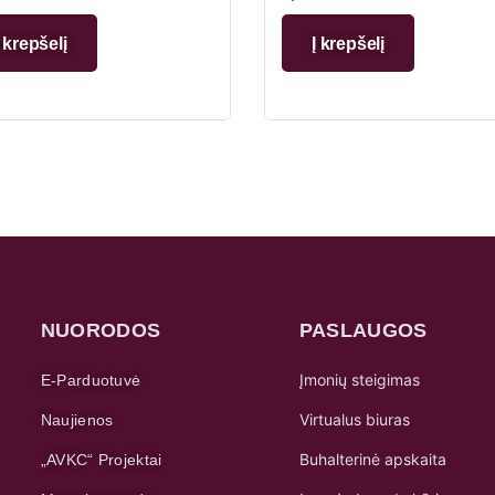
Į krepšelį
Į krepšelį
NUORODOS
PASLAUGOS
Įmonių steigimas
E-Parduotuvė
Virtualus biuras
Naujienos
Buhalterinė apskaita
„AVKC“ Projektai