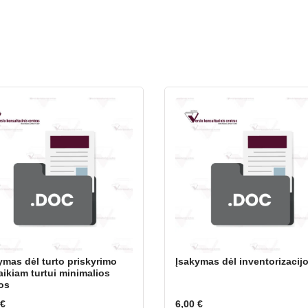
ymas dėl turto priskyrimo
Įsakymas dėl inventorizacij
laikiam turtui minimalios
os
€
6,00
€