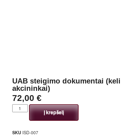
UAB steigimo dokumentai (keli
akcininkai)
72,00
€
Į krepšelį
SKU
ISD-007