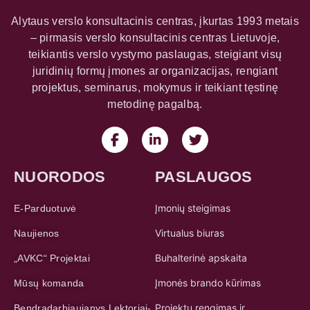
Alytaus verslo konsultacinis centras, įkurtas 1993 metais
– pirmasis verslo konsultacinis centras Lietuvoje,
teikiantis verslo vystymo paslaugas, steigiant visų
juridinių formų įmones ar organizacijas, rengiant
projektus, seminarus, mokymus ir teikiant tęstinę
metodinę pagalbą.
NUORODOS
PASLAUGOS
Įmonių steigimas
E-Parduotuvė
Virtualus biuras
Naujienos
Buhalterinė apskaita
„AVKC“ Projektai
Įmonės brando kūrimas
Mūsų komanda
Projektų rengimas ir
Bendradarbiaujanys Lektoriai-