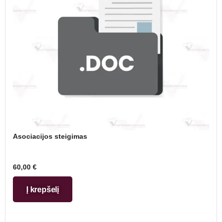
Asociacijos steigimas
60,00
€
Į krepšelį