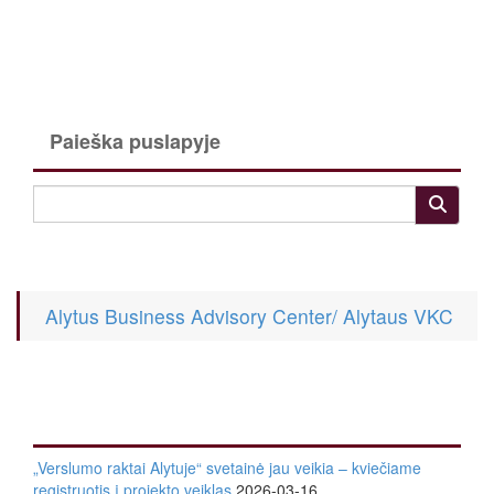
Paieška puslapyje
Alytus Business Advisory Center/ Alytaus VKC
„Verslumo raktai Alytuje“ svetainė jau veikia – kviečiame
registruotis į projekto veiklas
2026-03-16