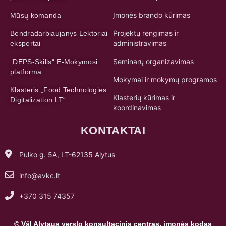
Įmonės brando kūrimas
Mūsų komanda
Projektų rengimas ir
Bendradarbiaujanys Lektoriai-
administravimas
ekspertai
Seminarų organizavimas
„DEPS-Skills“ E-Mokymosi
platforma
Mokymai ir mokymų programos
Klasteris „Food Technologies
Klasterių kūrimas ir
Digitalization LT“
koordinavimas
KONTAKTAI
Pulko g. 5A, LT-62135 Alytus
info@avkc.lt
+370 315 74357
© VšĮ Alytaus verslo konsultacinis centras, įmonės kodas