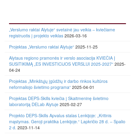
„Verslumo raktai Alytuje“ svetainė jau veikia – kviečiame
registruotis į projekto veiklas
2026-03-16
Projektas „Verslumo raktai Alytuje“
2025-11-25
Alytaus regiono pramonės ir verslo asociacija KVIEČIA Į
SUSITIKIMĄ „ES INVESTICIJOS VERSLUI 2025-2027“
2025-
04-24
Projektas „Minkštųjų įgūdžių ir darbo rinkos kultūros
neformaliojo švietimo programa“
2025-04-01
Projektas DEPS-Skills kviečia į Skaitmeninę švietimo
laboratoriją DELab Alytuje
2025-02-27
Projekto DEPS-Skills Apvalus stalas Lenkijoje: „Kritinis
mąstymas. Geroji praktika Lenkijoje.“ Lapkričio 28 d. – Spalio
2 d.
2023-11-14