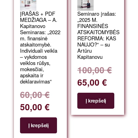
ĮRAŠAS + PDF
Seminaro įrašas:
MEDŽIAGA – A.
„2025 M.
Kapitanovo
FINANSINĖS
Seminaras: „2022
ATSKAITOMYBĖS
m. finansinė
REFORMA: KAS
atskaitomybė.
NAUJO?“ – su
Individuali veikla
Artūru
– vykdomos
Kapitanovu
veiklos rūšys,
100,00
€
mokesčiai,
apskaita ir
65,00
€
deklaravimas“
60,00
€
Į krepšelį
50,00
€
Į krepšelį