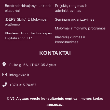
Projektų rengimas ir
Bendradarbiaujanys Lektoriai-
administravimas
ekspertai
Seminarų organizavimas
„DEPS-Skills“ E-Mokymosi
platforma
Mokymai ir mokymų programos
Klasteris „Food Technologies
Klasterių kūrimas ir
Digitalization LT“
koordinavimas
KONTAKTAI
Pulko g. 5A, LT-62135 Alytus
info@avkc.lt
+370 315 74357
© VšĮ Alytaus verslo konsultacinis centras, įmonės kodas
149685361