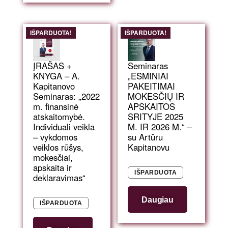
IŠPARDUOTA!
IŠPARDUOTA!
ĮRAŠAS +
Seminaras
KNYGA – A.
„ESMINIAI
Kapitanovo
PAKEITIMAI
Seminaras: „2022
MOKESČIŲ IR
m. finansinė
APSKAITOS
atskaitomybė.
SRITYJE 2025
Individuali veikla
M. IR 2026 M.“ –
– vykdomos
su Artūru
veiklos rūšys,
Kapitanovu
mokesčiai,
apskaita ir
IŠPARDUOTA
deklaravimas“
Daugiau
IŠPARDUOTA