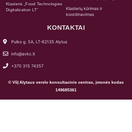
Klasteris „Food Technologies
Klasterių kūrimas ir
Digitalization LT“
koordinavimas
KONTAKTAI
Pulko g. 5A, LT-62135 Alytus
info@avkc.lt
+370 315 74357
© VšĮ Alytaus verslo konsultacinis centras, įmonės kodas
149685361