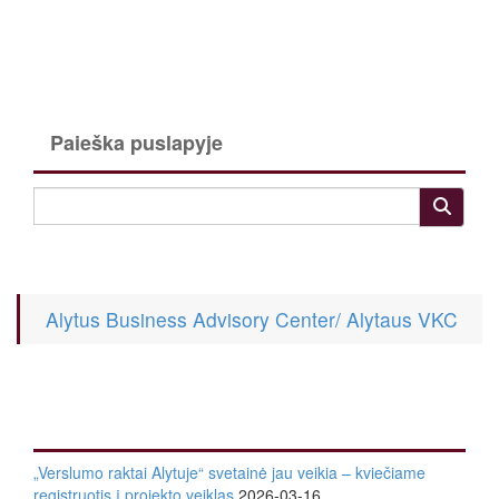
Paieška puslapyje
Alytus Business Advisory Center/ Alytaus VKC
„Verslumo raktai Alytuje“ svetainė jau veikia – kviečiame
registruotis į projekto veiklas
2026-03-16