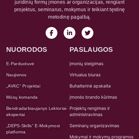
juridinių formų įmones ar organizacijas, rengiant
projektus, seminarus, mokymus ir teikiant tęstinę
metodinę pagalbą.
NUORODOS
PASLAUGOS
Įmonių steigimas
E-Parduotuvė
Virtualus biuras
Naujienos
Buhalterinė apskaita
„AVKC“ Projektai
Įmonės brando kūrimas
Mūsų komanda
Projektų rengimas ir
Bendradarbiaujanys Lektoriai-
administravimas
ekspertai
Seminarų organizavimas
„DEPS-Skills“ E-Mokymosi
platforma
Mokymai ir mokymų programos