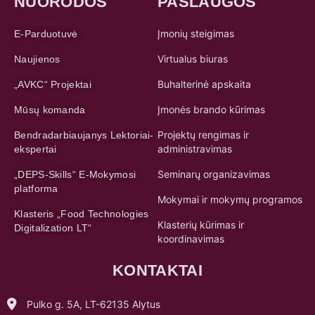
NUORODOS
PASLAUGOS
Įmonių steigimas
E-Parduotuvė
Virtualus biuras
Naujienos
Buhalterinė apskaita
„AVKC“ Projektai
Įmonės brando kūrimas
Mūsų komanda
Projektų rengimas ir
Bendradarbiaujanys Lektoriai-
administravimas
ekspertai
Seminarų organizavimas
„DEPS-Skills“ E-Mokymosi
platforma
Mokymai ir mokymų programos
Klasteris „Food Technologies
Klasterių kūrimas ir
Digitalization LT“
koordinavimas
KONTAKTAI
Pulko g. 5A, LT-62135 Alytus