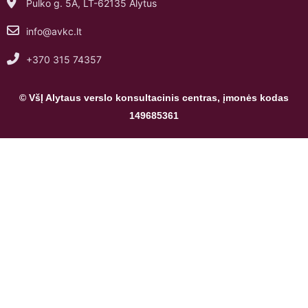
Pulko g. 5A, LT-62135 Alytus
info@avkc.lt
+370 315 74357
© VšĮ Alytaus verslo konsultacinis centras, įmonės kodas
149685361