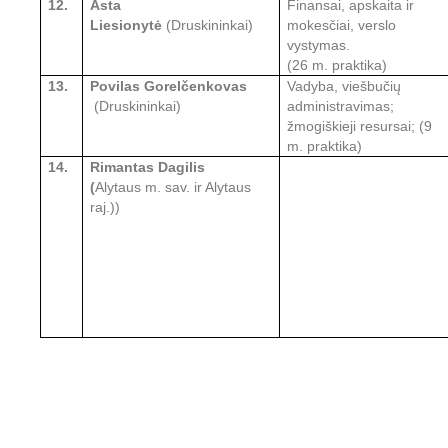
12.
Asta
Finansai, apskaita ir
Liesionytė
(Druskininkai)
mokesčiai, verslo
vystymas.
(26 m. praktika)
13.
Povilas Gorelčenkovas
Vadyba, viešbučių
(Druskininkai)
administravimas;
žmogiškieji resursai;
(9
m. praktika)
14.
Rimantas Dagilis
(
Alytaus
m. sav.
ir Alytaus
raj.))