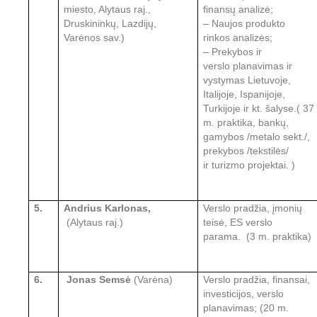
miesto, Alytaus raj.,
finansų analizė;
Druskininkų, Lazdijų,
– Naujos produkto
Varėnos
sav.)
rinkos
analizės;
– Prekybos ir
verslo
planavimas ir
vystymas Lietuvoje,
Italijoje, Ispanijoje,
Turkijoje ir kt. šalyse.( 37
m. praktika, bankų,
gamybos /metalo sekt./,
prekybos /tekstilės/
ir
turizmo projektai. )
5.
Andrius Karlonas,
Verslo pradžia, įmonių
(Alytaus raj.)
teisė, ES
verslo
parama.
(3 m. praktika)
6.
Jonas Semsė
(Varėna)
Verslo pradžia, finansai,
investicijos, verslo
planavimas;
(20 m.