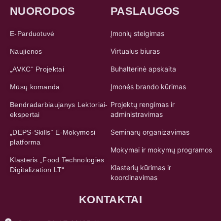
NUORODOS
PASLAUGOS
Įmonių steigimas
E-Parduotuvė
Virtualus biuras
Naujienos
Buhalterinė apskaita
„AVKC“ Projektai
Įmonės brando kūrimas
Mūsų komanda
Projektų rengimas ir
Bendradarbiaujanys Lektoriai-
administravimas
ekspertai
Seminarų organizavimas
„DEPS-Skills“ E-Mokymosi
platforma
Mokymai ir mokymų programos
Klasteris „Food Technologies
Klasterių kūrimas ir
Digitalization LT“
koordinavimas
KONTAKTAI