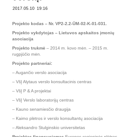
2017.05.10
19:16
Projekto kodas – Nr. VP2-2.2-ŪM-02-K-01-031.
Projekto vykdytojas – Lietuvos apskaitos įmonių
asociacija
Projekto trukmė
– 2014 m. kovo mėn. – 2015 m.
rugpjūčio mėn.
Projekto partneriai:
– Augančio verslo asociacija
– VšĮ Alytaus verslo konsultacinis centras
– VšĮ P & A projektai
– VšĮ Verslo laboratorijų centras
– Kauno senamiesčio draugija
– Kaimo plėtros ir verslo konsultantų asociacija
– Aleksandro Stulginskio universitetas
Projektas finansuojamas
Europos regioninės plėtros