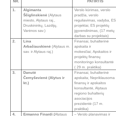
NR.
PATIRTIS
1.
Algimanta
Verslo kūrimas, verslo
Ščiglinskienė
(Alytaus
pradžia, verslo
miesto, Alytaus raj.,
reguliavimas,
vadyba,
ES
Druskininkų, Lazdijų,
projektai, ES projektų
Varėnos
sav.)
įgyvendinimas, (17 metų
darbas su projektais)
2.
Lina
Finansai, buhalterinė
Arbačiauskienė
(Alytaus
m.
apskaita ir
sav.
ir Alytaus raj.)
mokesčiai;
Apskaitos ir
projektų finansų
monitoringo konsultantė
( 29 m. praktika)
3.
Danutė
Finansai, buhalterinė
Černyševienė
(Alytus ir
apskaita; Nepriklausoma
kt.)
finansų ir apskaitos
konsultantė, Alytaus
regiono buhalterių
asociacijos
prezidentė
(17 m.
praktika)
4.
Ermanno Finardi
(
Alytaus
– Verslo planavimas ir