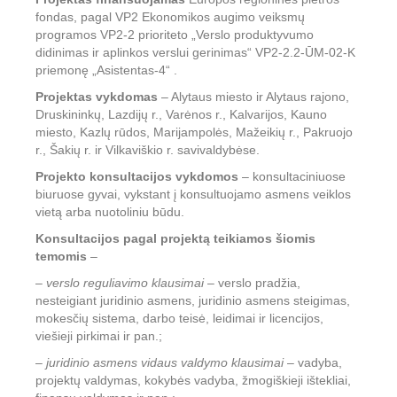
fondas, pagal VP2 Ekonomikos augimo veiksmų
programos VP2-2 prioriteto „Verslo produktyvumo
didinimas ir aplinkos verslui gerinimas“ VP2-2.2-ŪM-02-K
priemonę „Asistentas-4“ .
Projektas vykdomas
– Alytaus miesto ir Alytaus rajono,
Druskininkų, Lazdijų r., Varėnos r., Kalvarijos, Kauno
miesto, Kazlų rūdos, Marijampolės, Mažeikių r., Pakruojo
r., Šakių r. ir Vilkaviškio r. savivaldybėse.
Projekto konsultacijos vykdomos
– konsultaciniuose
biuruose gyvai, vykstant į konsultuojamo asmens veiklos
vietą arba nuotoliniu būdu.
Konsultacijos pagal projektą teikiamos šiomis
temomis
–
–
verslo reguliavimo klausimai
– verslo pradžia,
nesteigiant juridinio asmens, juridinio asmens steigimas,
mokesčių sistema, darbo teisė, leidimai ir licencijos,
viešieji pirkimai ir pan.;
–
juridinio asmens vidaus valdymo klausimai
– vadyba,
projektų valdymas, kokybės vadyba, žmogiškieji ištekliai,