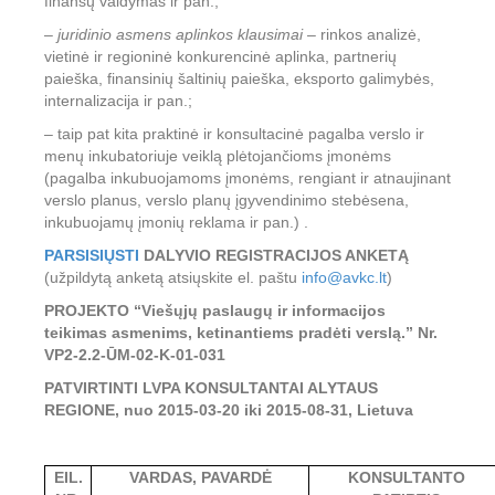
finansų valdymas ir pan.;
–
juridinio asmens aplinkos klausimai
– rinkos analizė,
vietinė ir regioninė konkurencinė aplinka, partnerių
paieška, finansinių šaltinių paieška, eksporto galimybės,
internalizacija ir pan.;
– taip pat kita praktinė ir konsultacinė pagalba verslo ir
menų inkubatoriuje veiklą plėtojančioms įmonėms
(pagalba inkubuojamoms įmonėms, rengiant ir atnaujinant
verslo planus, verslo planų įgyvendinimo stebėsena,
inkubuojamų įmonių reklama ir pan.) .
PARSISIŲSTI
DALYVIO REGISTRACIJOS ANKETĄ
(užpildytą anketą atsiųskite el. paštu
info@avkc.lt
)
PROJEKTO “Viešųjų paslaugų ir informacijos
teikimas asmenims, ketinantiems pradėti verslą.” Nr.
VP2-2.2-ŪM-02-K-01-031
PATVIRTINTI LVPA KONSULTANTAI ALYTAUS
REGIONE, nuo 2015-03-20 iki 2015-08-31, Lietuva
EIL.
VARDAS, PAVARDĖ
KONSULTANTO