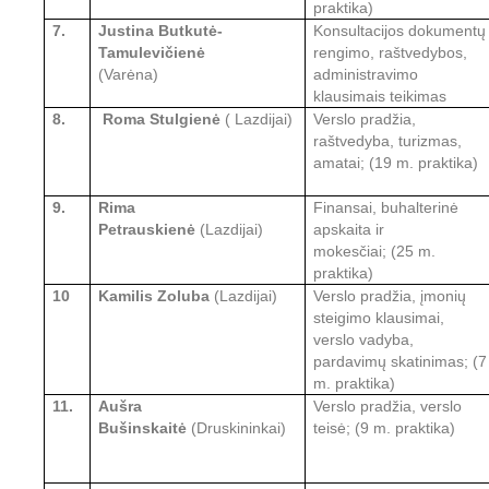
praktika)
7.
Justina Butkutė-
Konsultacijos
dokumentų
Tamulevičienė
rengimo, raštvedybos,
(Varėna)
administravimo
klausimais teikimas
8.
Roma Stulgienė
( Lazdijai)
Verslo pradžia,
raštvedyba, turizmas,
amatai;
(19 m. praktika)
9.
Rima
Finansai, buhalterinė
Petrauskienė
(Lazdijai)
apskaita ir
mokesčiai;
(25 m.
praktika)
10
Kamilis Zoluba
(Lazdijai)
Verslo pradžia, įmonių
steigimo klausimai,
verslo vadyba,
pardavimų skatinimas; (7
m. praktika)
11.
Aušra
Verslo pradžia, verslo
Bušinskaitė
(Druskininkai)
teisė;
(9
m. praktika)