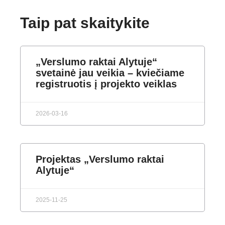
Taip pat skaitykite
„Verslumo raktai Alytuje“
svetainė jau veikia – kviečiame
registruotis į projekto veiklas
2026-03-16
Projektas „Verslumo raktai
Alytuje“
2025-11-25