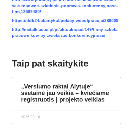
sa-sensowne-szkolenie-poprawia-konkurencyjnosc-
firm,12589480/
https://ddb24.pl/artykul/polacy-wspolpracuja/286009
http://metalklaster.pl/pl/aktualnosci/149/firmy-szkola-
pracownikow-by-zwiekszac-konkurencyjnosc/
Taip pat skaitykite
„Verslumo raktai Alytuje“
svetainė jau veikia – kviečiame
registruotis į projekto veiklas
2026-03-16