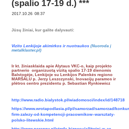
(spalio 17-19 d.) ***
2017.10.26
08:37
Jūsų žiniai, kur galite dalyvauti:
Vizito Lenkijoje akimirkos ir nuotraukos
(Nuoroda į
metalklaster.pl)
Ir kt. žiniasklaida apie Alytaus VKC-o, kaip projekto
partnerio organizuotą vizitą spalio 17-19 dienomis
Balstogėje, Lenkijoje su Lenkijos Palenkės regiono
MARŠALU p. Jerzy Leszczynski, Inovacijų paramos ir
plėtros centro prezidentu p. Sebastian Rynkiewicz
http://www.radio.bialystok.pl/wiadomosci/index/id/148718
https://www.wrotapodlasia.pl/pl/samorzad/samorzad/konku
firm-zalezy-od-kompetencji-pracownikow–warsztaty-
polsko-litewskie.html
http://www.poranny.pl/strefa-biznesu/a/litwini-w-ac-