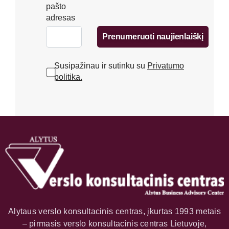
pašto
adresas
Prenumeruoti naujienlaiškį
Susipažinau ir sutinku su
Privatumo
politika.
Alytaus verslo konsultacinis centras, įkurtas 1993 metais
– pirmasis verslo konsultacinis centras Lietuvoje,