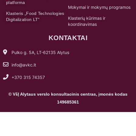
platforma
Mokymai ir mokymų programos
Klasteris „Food Technologies
Klasterių kūrimas ir
Digitalization LT“
koordinavimas
KONTAKTAI
Pulko g. 5A, LT-62135 Alytus
info@avkc.lt
+370 315 74357
© VšĮ Alytaus verslo konsultacinis centras, įmonės kodas
149685361