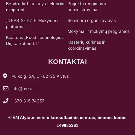
Projektų rengimas ir
Bendradarbiaujanys Lektoriai-
administravimas
ekspertai
Seminarų organizavimas
„DEPS-Skills“ E-Mokymosi
platforma
Mokymai ir mokymų programos
Klasteris „Food Technologies
Klasterių kūrimas ir
Digitalization LT“
koordinavimas
KONTAKTAI
Pulko g. 5A, LT-62135 Alytus
info@avkc.lt
+370 315 74357
© VšĮ Alytaus verslo konsultacinis centras, įmonės kodas
149685361