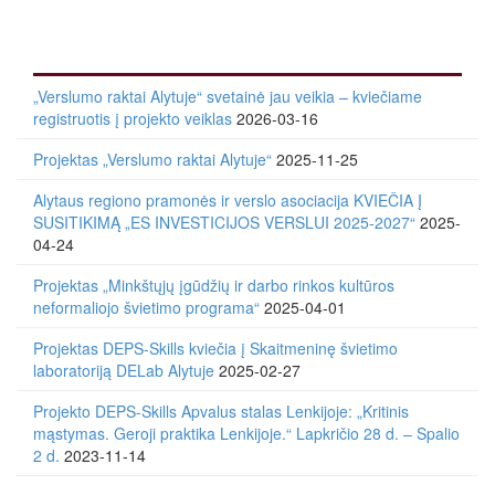
„Verslumo raktai Alytuje“ svetainė jau veikia – kviečiame
registruotis į projekto veiklas
2026-03-16
Projektas „Verslumo raktai Alytuje“
2025-11-25
Alytaus regiono pramonės ir verslo asociacija KVIEČIA Į
SUSITIKIMĄ „ES INVESTICIJOS VERSLUI 2025-2027“
2025-
04-24
Projektas „Minkštųjų įgūdžių ir darbo rinkos kultūros
neformaliojo švietimo programa“
2025-04-01
Projektas DEPS-Skills kviečia į Skaitmeninę švietimo
laboratoriją DELab Alytuje
2025-02-27
Projekto DEPS-Skills Apvalus stalas Lenkijoje: „Kritinis
mąstymas. Geroji praktika Lenkijoje.“ Lapkričio 28 d. – Spalio
2 d.
2023-11-14