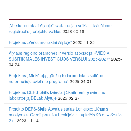
„Verslumo raktai Alytuje“ svetainė jau veikia – kviečiame
registruotis į projekto veiklas
2026-03-16
Projektas „Verslumo raktai Alytuje“
2025-11-25
Alytaus regiono pramonės ir verslo asociacija KVIEČIA Į
SUSITIKIMĄ „ES INVESTICIJOS VERSLUI 2025-2027“
2025-
04-24
Projektas „Minkštųjų įgūdžių ir darbo rinkos kultūros
neformaliojo švietimo programa“
2025-04-01
Projektas DEPS-Skills kviečia į Skaitmeninę švietimo
laboratoriją DELab Alytuje
2025-02-27
Projekto DEPS-Skills Apvalus stalas Lenkijoje: „Kritinis
mąstymas. Geroji praktika Lenkijoje.“ Lapkričio 28 d. – Spalio
2 d.
2023-11-14