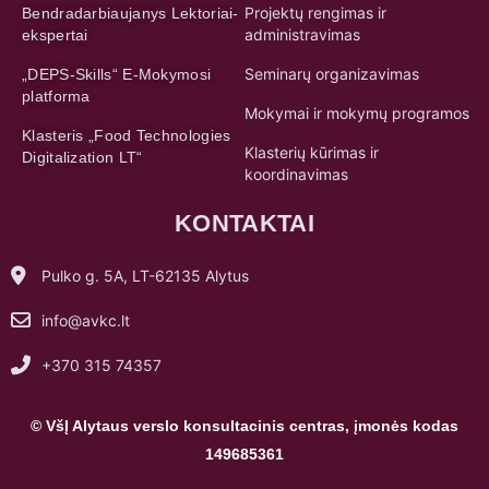
Projektų rengimas ir
Bendradarbiaujanys Lektoriai-
administravimas
ekspertai
Seminarų organizavimas
„DEPS-Skills“ E-Mokymosi
platforma
Mokymai ir mokymų programos
Klasteris „Food Technologies
Klasterių kūrimas ir
Digitalization LT“
koordinavimas
KONTAKTAI
Pulko g. 5A, LT-62135 Alytus
info@avkc.lt
+370 315 74357
© VšĮ Alytaus verslo konsultacinis centras, įmonės kodas
149685361