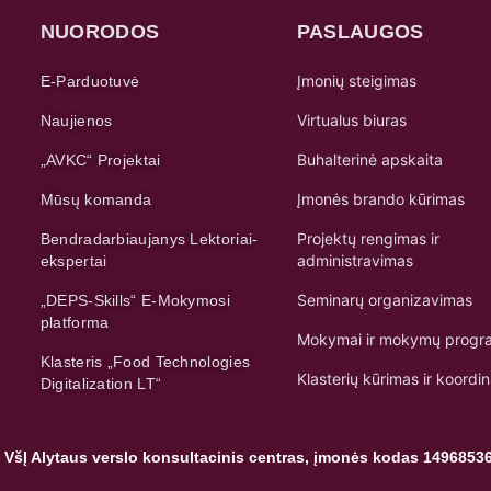
NUORODOS
PASLAUGOS
Įmonių steigimas
E-Parduotuvė
Virtualus biuras
Naujienos
Buhalterinė apskaita
„AVKC“ Projektai
Įmonės brando kūrimas
Mūsų komanda
Projektų rengimas ir
Bendradarbiaujanys Lektoriai-
administravimas
ekspertai
Seminarų organizavimas
„DEPS-Skills“ E-Mokymosi
platforma
Mokymai ir mokymų progr
Klasteris „Food Technologies
Klasterių kūrimas ir koordi
Digitalization LT“
 VšĮ Alytaus verslo konsultacinis centras, įmonės kodas 1496853