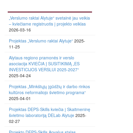
„Verslumo raktai Alytuje“ svetainė jau veikia
– kviečiame registruotis į projekto veiklas
2026-03-16
Projektas „Verslumo raktai Alytuje“
2025-
11-25
Alytaus regiono pramonės ir verslo
asociacija KVIEČIA Į SUSITIKIMĄ „ES
INVESTICIJOS VERSLUI 2025-2027“
2025-04-24
Projektas „Minkštųjų įgūdžių ir darbo rinkos
kultūros neformaliojo švietimo programa“
2025-04-01
Projektas DEPS-Skills kviečia į Skaitmeninę
švietimo laboratoriją DELab Alytuje
2025-
02-27
Projekto DEPS-Skills Apvalus stalas