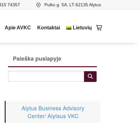
315 74357
Pulko g. 5A, LT-62135 Alytus
Apie AVKC
Kontaktai
Lietuvių
Paieška puslapyje
Alytus Business Advisory
Center/ Alytaus VKC