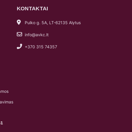
KONTAKTAI
Pulko g. 5A, LT-62135 Alytus
info@avkc.lt
+370 315 74357
amos
navimas
61