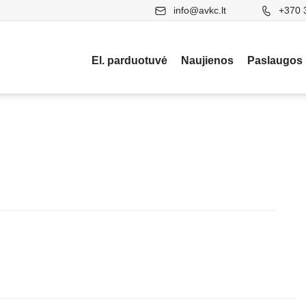
info@avkc.lt
+370 
El. parduotuvė
Naujienos
Paslaugos