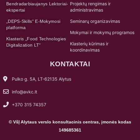
Projektų rengimas ir
Bendradarbiaujanys Lektoriai-
administravimas
ekspertai
Seminarų organizavimas
„DEPS-Skills“ E-Mokymosi
platforma
Mokymai ir mokymų programos
Klasteris „Food Technologies
Klasterių kūrimas ir
Digitalization LT“
koordinavimas
KONTAKTAI
Pulko g. 5A, LT-62135 Alytus
info@avkc.lt
+370 315 74357
© VšĮ Alytaus verslo konsultacinis centras, įmonės kodas
149685361