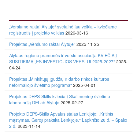
„Verslumo raktai Alytuje“ svetainė jau veikia – kviečiame
registruotis į projekto veiklas
2026-03-16
Projektas „Verslumo raktai Alytuje“
2025-11-25
Alytaus regiono pramonės ir verslo asociacija KVIEČIA Į
SUSITIKIMĄ „ES INVESTICIJOS VERSLUI 2025-2027“
2025-
04-24
Projektas „Minkštųjų įgūdžių ir darbo rinkos kultūros
neformaliojo švietimo programa“
2025-04-01
Projektas DEPS-Skills kviečia į Skaitmeninę švietimo
laboratoriją DELab Alytuje
2025-02-27
Projekto DEPS-Skills Apvalus stalas Lenkijoje: „Kritinis
mąstymas. Geroji praktika Lenkijoje.“ Lapkričio 28 d. – Spalio
2 d.
2023-11-14