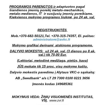
PROGRAMOS PARENGTOS
ir
adaptuotos pagal
šiandienos įmonių poreikį
metalo-mechanikos,
metalo-medienos, IT ir susijusių įmonių poreikiams.
Kiekvienos mokymo programos trukmė po 24 ak. val.
REGISTRUOKITĖS
Mob.+370-682-50121,Tel. +370-315-74357, El. paštas:
administratore@avkc.lt
Mokymo grafikai derinami atskiroms programoms.
DALYVIO MOKESTIS: už 24 ak. val. (3 dienos po 8 ak.
val.) tik 70,00 Eur.
(Lektoriai, metodinė medžiaga, pietūs, kava)
JŪS mokate tik 15 proc. visų mokymo kaštų.
Dalyvio mokestis pavedimu į Alytaus VKC-o sąskaitą:
AB „Swedbank“ a/s LT 29 7300 0100 0221 3656
Įmonės kodas 149685361
MOKYMUS VEDA:
ŽINIŲ VISUOMENĖS INSTITUTAS,
VŠĮ,
www.zvi.lt