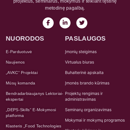
NUORODOS
PASLAUGOS
Įmonių steigimas
E-Parduotuvė
Virtualus biuras
Naujienos
Buhalterinė apskaita
„AVKC“ Projektai
Įmonės brando kūrimas
Mūsų komanda
Projektų rengimas ir
Bendradarbiaujanys Lektoriai-
administravimas
ekspertai
Seminarų organizavimas
„DEPS-Skills“ E-Mokymosi
platforma
Mokymai ir mokymų programos
Klasteris „Food Technologies
Klasterių kūrimas ir
Digitalization LT“
koordinavimas