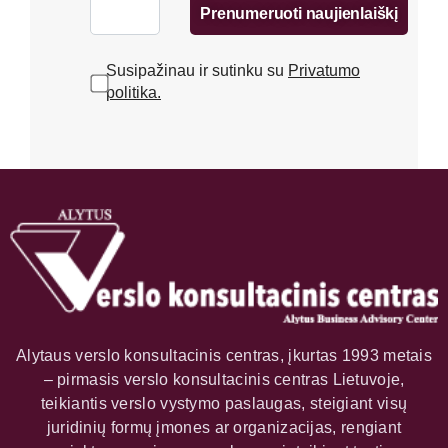
Susipažinau ir sutinku su
Privatumo
politika.
Alytaus verslo konsultacinis centras, įkurtas 1993 metais
– pirmasis verslo konsultacinis centras Lietuvoje,
teikiantis verslo vystymo paslaugas, steigiant visų
juridinių formų įmones ar organizacijas, rengiant
projektus, seminarus, mokymus ir teikiant tęstinę
metodinę pagalbą.