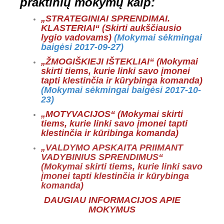
praktinių mokymų kaip:
„STRATEGINIAI SPRENDIMAI.
KLASTERIAI“ (Skirti aukščiausio
lygio vadovams)
(Mokymai sėkmingai
baigėsi 2017-09-27)
„ŽMOGIŠKIEJI IŠTEKLIAI“
(
Mokymai
skirti tiems, kurie linki savo įmonei
tapti klestinčia ir kūrybinga komanda)
(Mokymai sėkmingai baigėsi 2017-10-
23)
„MOTYVACIJOS“ (Mokymai skirti
tiems, kurie linki savo įmonei tapti
klestinčia ir kūribinga komanda)
„VALDYMO APSKAITA PRIIMANT
VADYBINIUS SPRENDIMUS“
(
Mokymai skirti tiems, kurie linki savo
įmonei tapti klestinčia ir kūrybinga
komanda
)
DAUGIAU INFORMACIJOS APIE
MOKYMUS