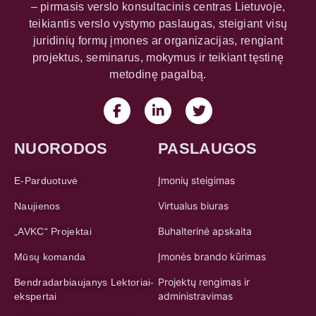
– pirmasis verslo konsultacinis centras Lietuvoje,
teikiantis verslo vystymo paslaugas, steigiant visų
juridinių formų įmones ar organizacijas, rengiant
projektus, seminarus, mokymus ir teikiant tęstinę
metodinę pagalbą.
NUORODOS
PASLAUGOS
Įmonių steigimas
E-Parduotuvė
Virtualus biuras
Naujienos
Buhalterinė apskaita
„AVKC“ Projektai
Įmonės brando kūrimas
Mūsų komanda
Projektų rengimas ir
Bendradarbiaujanys Lektoriai-
administravimas
ekspertai