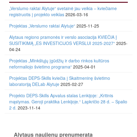
„Verslumo raktai Alytuje“ svetainė jau veikia – kviečiame
registruotis į projekto veiklas
2026-03-16
Projektas „Verslumo raktai Alytuje“
2025-11-25
Alytaus regiono pramonės ir verslo asociacija KVIEČIA Į
SUSITIKIMĄ „ES INVESTICIJOS VERSLUI 2025-2027“
2025-
04-24
Projektas „Minkštųjų įgūdžių ir darbo rinkos kultūros
neformaliojo švietimo programa“
2025-04-01
Projektas DEPS-Skills kviečia į Skaitmeninę švietimo
laboratoriją DELab Alytuje
2025-02-27
Projekto DEPS-Skills Apvalus stalas Lenkijoje: „Kritinis
mąstymas. Geroji praktika Lenkijoje.“ Lapkričio 28 d. – Spalio
2 d.
2023-11-14
Alytaus naujienų prenumerata