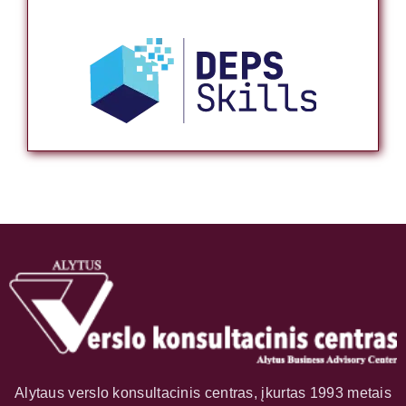
Alytaus verslo konsultacinis centras, įkurtas 1993 metais