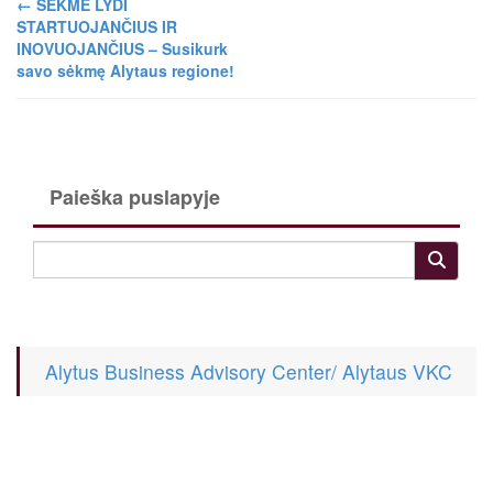
←
SĖKMĖ LYDI
STARTUOJANČIUS IR
INOVUOJANČIUS – Susikurk
savo sėkmę Alytaus regione!
Paieška puslapyje
Alytus Business Advisory Center/ Alytaus VKC