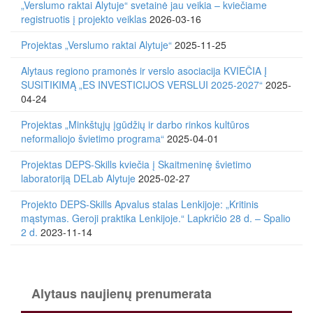
„Verslumo raktai Alytuje“ svetainė jau veikia – kviečiame
registruotis į projekto veiklas
2026-03-16
Projektas „Verslumo raktai Alytuje“
2025-11-25
Alytaus regiono pramonės ir verslo asociacija KVIEČIA Į
SUSITIKIMĄ „ES INVESTICIJOS VERSLUI 2025-2027“
2025-
04-24
Projektas „Minkštųjų įgūdžių ir darbo rinkos kultūros
neformaliojo švietimo programa“
2025-04-01
Projektas DEPS-Skills kviečia į Skaitmeninę švietimo
laboratoriją DELab Alytuje
2025-02-27
Projekto DEPS-Skills Apvalus stalas Lenkijoje: „Kritinis
mąstymas. Geroji praktika Lenkijoje.“ Lapkričio 28 d. – Spalio
2 d.
2023-11-14
Alytaus naujienų prenumerata