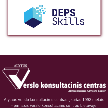
Alytaus verslo konsultacinis centras, įkurtas 1993 metais
– pirmasis verslo konsultacinis centras Lietuvoje,