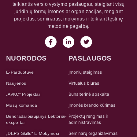
teikiantis verslo vystymo paslaugas, steigiant visų
juridinių formų įmones ar organizacijas, rengiant
projektus, seminarus, mokymus ir teikiant tęstinę
metodinę pagalbą.
NUORODOS
PASLAUGOS
Įmonių steigimas
E-Parduotuvė
Virtualus biuras
Naujienos
Buhalterinė apskaita
„AVKC“ Projektai
Įmonės brando kūrimas
Mūsų komanda
Projektų rengimas ir
Bendradarbiaujanys Lektoriai-
administravimas
ekspertai
Seminarų organizavimas
„DEPS-Skills“ E-Mokymosi