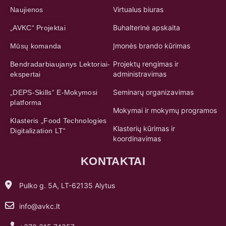
Virtualus biuras
Naujienos
Buhalterinė apskaita
„AVKC“ Projektai
Įmonės brando kūrimas
Mūsų komanda
Projektų rengimas ir
Bendradarbiaujanys Lektoriai-
administravimas
ekspertai
Seminarų organizavimas
„DEPS-Skills“ E-Mokymosi
platforma
Mokymai ir mokymų programos
Klasteris „Food Technologies
Klasterių kūrimas ir
Digitalization LT“
koordinavimas
KONTAKTAI
Pulko g. 5A, LT-62135 Alytus
info@avkc.lt