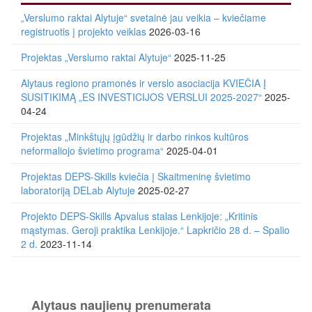
„Verslumo raktai Alytuje“ svetainė jau veikia – kviečiame
registruotis į projekto veiklas
2026-03-16
Projektas „Verslumo raktai Alytuje“
2025-11-25
Alytaus regiono pramonės ir verslo asociacija KVIEČIA Į
SUSITIKIMĄ „ES INVESTICIJOS VERSLUI 2025-2027“
2025-
04-24
Projektas „Minkštųjų įgūdžių ir darbo rinkos kultūros
neformaliojo švietimo programa“
2025-04-01
Projektas DEPS-Skills kviečia į Skaitmeninę švietimo
laboratoriją DELab Alytuje
2025-02-27
Projekto DEPS-Skills Apvalus stalas Lenkijoje: „Kritinis
mąstymas. Geroji praktika Lenkijoje.“ Lapkričio 28 d. – Spalio
2 d.
2023-11-14
Alytaus naujienų prenumerata