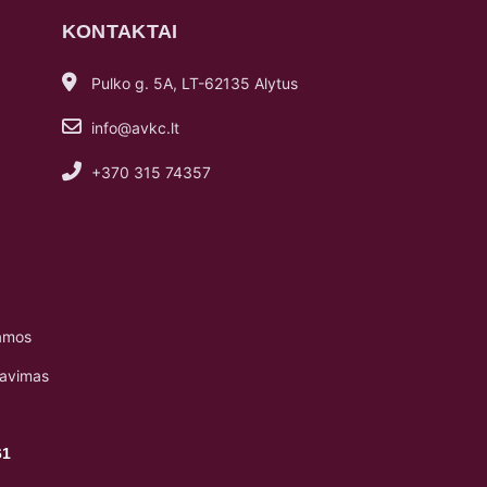
KONTAKTAI
Pulko g. 5A, LT-62135 Alytus
info@avkc.lt
+370 315 74357
amos
navimas
61