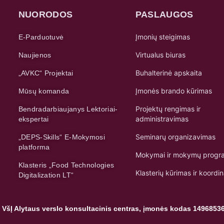
NUORODOS
PASLAUGOS
Įmonių steigimas
E-Parduotuvė
Virtualus biuras
Naujienos
Buhalterinė apskaita
„AVKC“ Projektai
Įmonės brando kūrimas
Mūsų komanda
Projektų rengimas ir
Bendradarbiaujanys Lektoriai-
administravimas
ekspertai
Seminarų organizavimas
„DEPS-Skills“ E-Mokymosi
platforma
Mokymai ir mokymų progr
Klasteris „Food Technologies
Klasterių kūrimas ir koordi
Digitalization LT“
 VšĮ Alytaus verslo konsultacinis centras, įmonės kodas 1496853