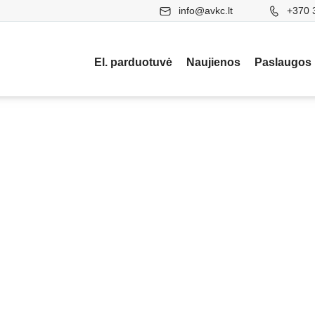
info@avkc.lt
+370 
El. parduotuvė
Naujienos
Paslaugos