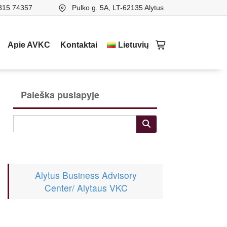
315 74357
Pulko g. 5A, LT-62135 Alytus
Apie AVKC
Kontaktai
Lietuvių
Paieška puslapyje
Alytus Business Advisory
Center/ Alytaus VKC