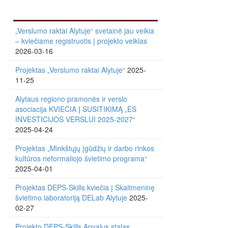
„Verslumo raktai Alytuje“ svetainė jau veikia
– kviečiame registruotis į projekto veiklas
2026-03-16
Projektas „Verslumo raktai Alytuje“
2025-
11-25
Alytaus regiono pramonės ir verslo
asociacija KVIEČIA Į SUSITIKIMĄ „ES
INVESTICIJOS VERSLUI 2025-2027“
2025-04-24
Projektas „Minkštųjų įgūdžių ir darbo rinkos
kultūros neformaliojo švietimo programa“
2025-04-01
Projektas DEPS-Skills kviečia į Skaitmeninę
švietimo laboratoriją DELab Alytuje
2025-
02-27
Projekto DEPS-Skills Apvalus stalas