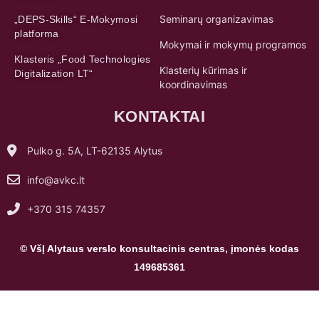
Seminarų organizavimas
„DEPS-Skills“ E-Mokymosi
platforma
Mokymai ir mokymų programos
Klasteris „Food Technologies
Klasterių kūrimas ir
Digitalization LT“
koordinavimas
KONTAKTAI
Pulko g. 5A, LT-62135 Alytus
info@avkc.lt
+370 315 74357
© VšĮ Alytaus verslo konsultacinis centras, įmonės kodas
149685361