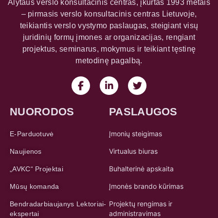
Alytaus verslo konsultacinis centras, įkurtas 1993 metais
– pirmasis verslo konsultacinis centras Lietuvoje,
teikiantis verslo vystymo paslaugas, steigiant visų
juridinių formų įmones ar organizacijas, rengiant
projektus, seminarus, mokymus ir teikiant tęstinę
metodinę pagalbą.
NUORODOS
PASLAUGOS
Įmonių steigimas
E-Parduotuvė
Virtualus biuras
Naujienos
Buhalterinė apskaita
„AVKC“ Projektai
Įmonės brando kūrimas
Mūsų komanda
Projektų rengimas ir
Bendradarbiaujanys Lektoriai-
administravimas
ekspertai