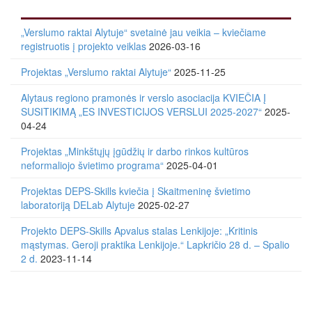
„Verslumo raktai Alytuje“ svetainė jau veikia – kviečiame
registruotis į projekto veiklas
2026-03-16
Projektas „Verslumo raktai Alytuje“
2025-11-25
Alytaus regiono pramonės ir verslo asociacija KVIEČIA Į
SUSITIKIMĄ „ES INVESTICIJOS VERSLUI 2025-2027“
2025-
04-24
Projektas „Minkštųjų įgūdžių ir darbo rinkos kultūros
neformaliojo švietimo programa“
2025-04-01
Projektas DEPS-Skills kviečia į Skaitmeninę švietimo
laboratoriją DELab Alytuje
2025-02-27
Projekto DEPS-Skills Apvalus stalas Lenkijoje: „Kritinis
mąstymas. Geroji praktika Lenkijoje.“ Lapkričio 28 d. – Spalio
2 d.
2023-11-14