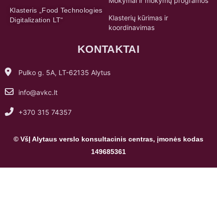
Pulko g. 5A, LT-62135 Alytus
info@avkc.lt
+370 315 74357
© VšĮ Alytaus verslo konsultacinis centras, įmonės kodas
149685361