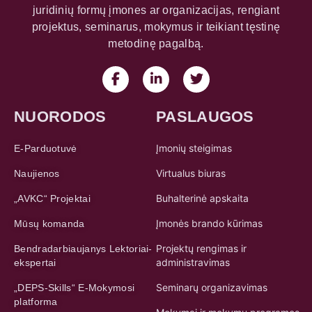
NUORODOS
PASLAUGOS
Įmonių steigimas
E-Parduotuvė
Virtualus biuras
Naujienos
Buhalterinė apskaita
„AVKC“ Projektai
Įmonės brando kūrimas
Mūsų komanda
Projektų rengimas ir
Bendradarbiaujanys Lektoriai-
administravimas
ekspertai
Seminarų organizavimas
„DEPS-Skills“ E-Mokymosi
platforma
Mokymai ir mokymų programos
Klasteris „Food Technologies
Klasterių kūrimas ir
Digitalization LT“
koordinavimas
KONTAKTAI