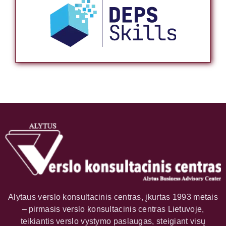
Alytaus verslo konsultacinis centras, įkurtas 1993 metais
– pirmasis verslo konsultacinis centras Lietuvoje,
teikiantis verslo vystymo paslaugas, steigiant visų
juridinių formų įmones ar organizacijas, rengiant
projektus, seminarus, mokymus ir teikiant tęstinę
metodinę pagalbą.