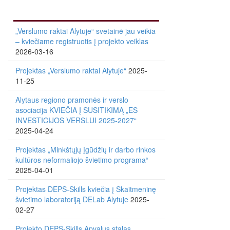
„Verslumo raktai Alytuje“ svetainė jau veikia
– kviečiame registruotis į projekto veiklas
2026-03-16
Projektas „Verslumo raktai Alytuje“
2025-
11-25
Alytaus regiono pramonės ir verslo
asociacija KVIEČIA Į SUSITIKIMĄ „ES
INVESTICIJOS VERSLUI 2025-2027“
2025-04-24
Projektas „Minkštųjų įgūdžių ir darbo rinkos
kultūros neformaliojo švietimo programa“
2025-04-01
Projektas DEPS-Skills kviečia į Skaitmeninę
švietimo laboratoriją DELab Alytuje
2025-
02-27
Projekto DEPS-Skills Apvalus stalas