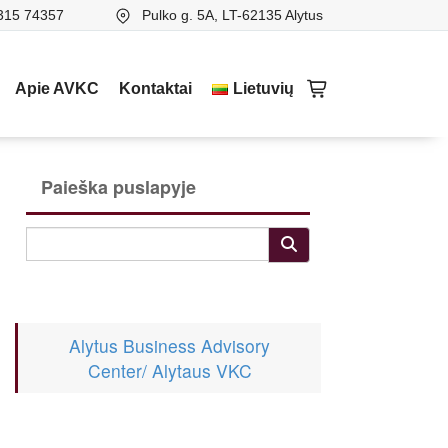
315 74357
Pulko g. 5A, LT-62135 Alytus
Apie AVKC
Kontaktai
Lietuvių
Paieška puslapyje
Alytus Business Advisory
Center/ Alytaus VKC