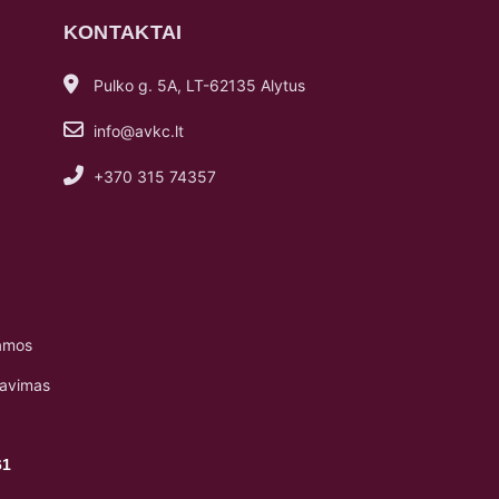
KONTAKTAI
Pulko g. 5A, LT-62135 Alytus
info@avkc.lt
+370 315 74357
amos
navimas
61