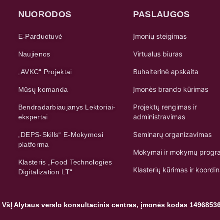
NUORODOS
PASLAUGOS
Įmonių steigimas
E-Parduotuvė
Virtualus biuras
Naujienos
Buhalterinė apskaita
„AVKC“ Projektai
Įmonės brando kūrimas
Mūsų komanda
Projektų rengimas ir
Bendradarbiaujanys Lektoriai-
administravimas
ekspertai
Seminarų organizavimas
„DEPS-Skills“ E-Mokymosi
platforma
Mokymai ir mokymų progr
Klasteris „Food Technologies
Klasterių kūrimas ir koordi
Digitalization LT“
 VšĮ Alytaus verslo konsultacinis centras, įmonės kodas 1496853