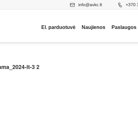
info@avkc.lt
+370 
El. parduotuvė
Naujienos
Paslaugos
ama_2024-lt-3 2