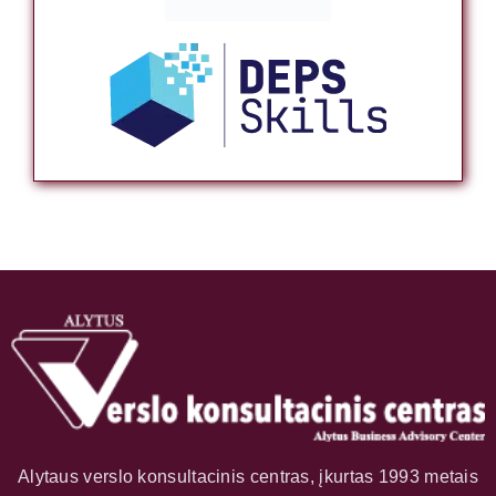
Alytaus verslo konsultacinis centras, įkurtas 1993 metais