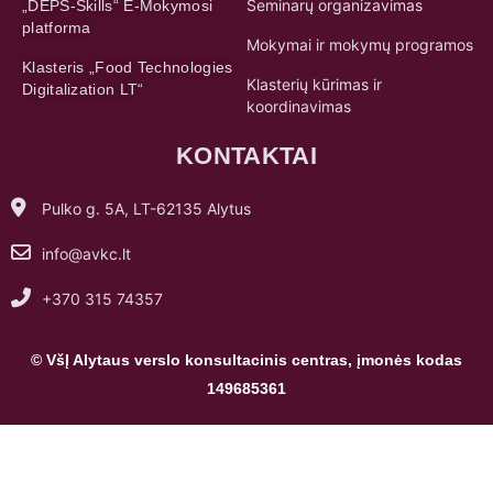
Seminarų organizavimas
„DEPS-Skills“ E-Mokymosi
platforma
Mokymai ir mokymų programos
Klasteris „Food Technologies
Klasterių kūrimas ir
Digitalization LT“
koordinavimas
KONTAKTAI
Pulko g. 5A, LT-62135 Alytus
info@avkc.lt
+370 315 74357
© VšĮ Alytaus verslo konsultacinis centras, įmonės kodas
149685361