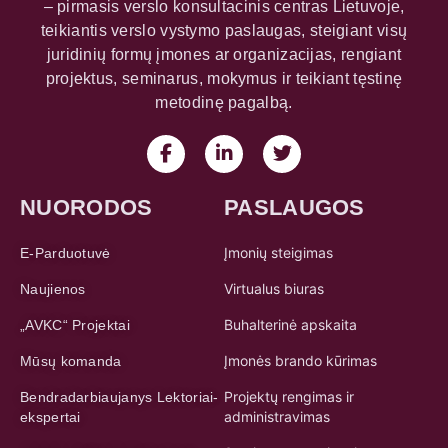
– pirmasis verslo konsultacinis centras Lietuvoje,
teikiantis verslo vystymo paslaugas, steigiant visų
juridinių formų įmones ar organizacijas, rengiant
projektus, seminarus, mokymus ir teikiant tęstinę
metodinę pagalbą.
NUORODOS
PASLAUGOS
Įmonių steigimas
E-Parduotuvė
Virtualus biuras
Naujienos
Buhalterinė apskaita
„AVKC“ Projektai
Įmonės brando kūrimas
Mūsų komanda
Projektų rengimas ir
Bendradarbiaujanys Lektoriai-
administravimas
ekspertai