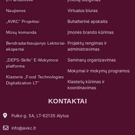
Virtualus biuras
Naujienos
Buhalterinė apskaita
„AVKC“ Projektai
Įmonės brando kūrimas
Mūsų komanda
Projektų rengimas ir
Bendradarbiaujanys Lektoriai-
administravimas
ekspertai
Seminarų organizavimas
„DEPS-Skills“ E-Mokymosi
platforma
Mokymai ir mokymų programos
Klasteris „Food Technologies
Klasterių kūrimas ir
Digitalization LT“
koordinavimas
KONTAKTAI
Pulko g. 5A, LT-62135 Alytus
info@avkc.lt