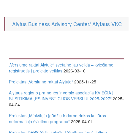
Alytus Business Advisory Center/ Alytaus VKC
„Verslumo raktai Alytuje“ svetainė jau veikia – kviečiame
registruotis į projekto veiklas
2026-03-16
Projektas „Verslumo raktai Alytuje“
2025-11-25
Alytaus regiono pramonės ir verslo asociacija KVIEČIA Į
SUSITIKIMĄ „ES INVESTICIJOS VERSLUI 2025-2027“
2025-
04-24
Projektas „Minkštųjų įgūdžių ir darbo rinkos kultūros
neformaliojo švietimo programa“
2025-04-01
Projektas DEPS-Skills kviečia į Skaitmeninę švietimo