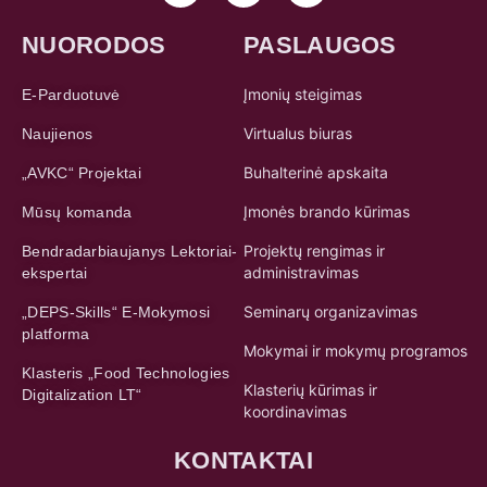
NUORODOS
PASLAUGOS
Įmonių steigimas
E-Parduotuvė
Virtualus biuras
Naujienos
Buhalterinė apskaita
„AVKC“ Projektai
Įmonės brando kūrimas
Mūsų komanda
Projektų rengimas ir
Bendradarbiaujanys Lektoriai-
administravimas
ekspertai
Seminarų organizavimas
„DEPS-Skills“ E-Mokymosi
platforma
Mokymai ir mokymų programos
Klasteris „Food Technologies
Klasterių kūrimas ir
Digitalization LT“
koordinavimas
KONTAKTAI