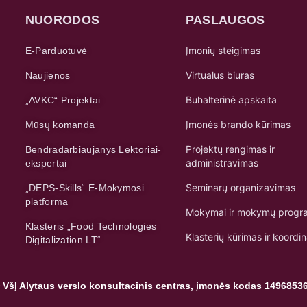
NUORODOS
PASLAUGOS
Įmonių steigimas
E-Parduotuvė
Virtualus biuras
Naujienos
Buhalterinė apskaita
„AVKC“ Projektai
Įmonės brando kūrimas
Mūsų komanda
Projektų rengimas ir
Bendradarbiaujanys Lektoriai-
administravimas
ekspertai
Seminarų organizavimas
„DEPS-Skills“ E-Mokymosi
platforma
Mokymai ir mokymų progr
Klasteris „Food Technologies
Klasterių kūrimas ir koordi
Digitalization LT“
 VšĮ Alytaus verslo konsultacinis centras, įmonės kodas 1496853