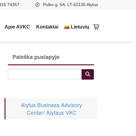
315 74357
Pulko g. 5A, LT-62135 Alytus
Apie AVKC
Kontaktai
Lietuvių
Paieška puslapyje
Alytus Business Advisory
Center/ Alytaus VKC