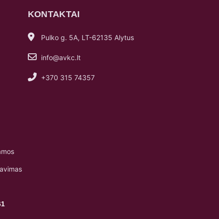
KONTAKTAI
Pulko g. 5A, LT-62135 Alytus
info@avkc.lt
+370 315 74357
amos
navimas
61