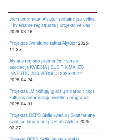
„Verslumo raktai Alytuje“ svetainė jau veikia
– kviečiame registruotis į projekto veiklas
2026-03-16
Projektas „Verslumo raktai Alytuje“
2025-
11-25
Alytaus regiono pramonės ir verslo
asociacija KVIEČIA Į SUSITIKIMĄ „ES
INVESTICIJOS VERSLUI 2025-2027“
2025-04-24
Projektas „Minkštųjų įgūdžių ir darbo rinkos
kultūros neformaliojo švietimo programa“
2025-04-01
Projektas DEPS-Skills kviečia į Skaitmeninę
švietimo laboratoriją DELab Alytuje
2025-
02-27
Projekto DEPS-Skills Apvalus stalas