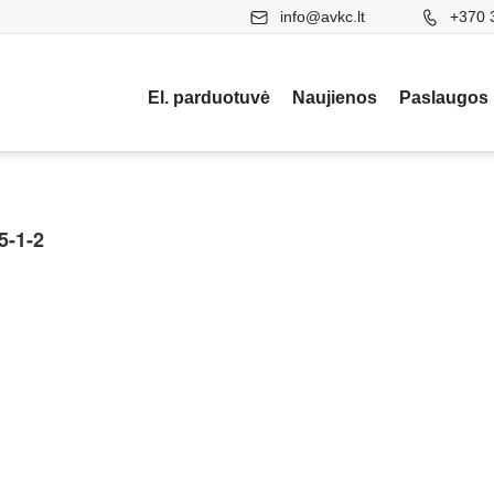
info@avkc.lt
+370 
El. parduotuvė
Naujienos
Paslaugos
5-1-2