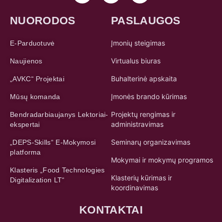
NUORODOS
PASLAUGOS
Įmonių steigimas
E-Parduotuvė
Virtualus biuras
Naujienos
Buhalterinė apskaita
„AVKC“ Projektai
Įmonės brando kūrimas
Mūsų komanda
Projektų rengimas ir
Bendradarbiaujanys Lektoriai-
administravimas
ekspertai
Seminarų organizavimas
„DEPS-Skills“ E-Mokymosi
platforma
Mokymai ir mokymų programos
Klasteris „Food Technologies
Klasterių kūrimas ir
Digitalization LT“
koordinavimas
KONTAKTAI