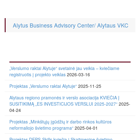
Alytus Business Advisory Center/ Alytaus VKC
„Verslumo raktai Alytuje“ svetainė jau veikia – kviečiame
registruotis į projekto veiklas
2026-03-16
Projektas „Verslumo raktai Alytuje“
2025-11-25
Alytaus regiono pramonės ir verslo asociacija KVIEČIA Į
SUSITIKIMĄ „ES INVESTICIJOS VERSLUI 2025-2027“
2025-
04-24
Projektas „Minkštųjų įgūdžių ir darbo rinkos kultūros
neformaliojo švietimo programa“
2025-04-01
Projektas DEPS-Skills kviečia į Skaitmeninę švietimo