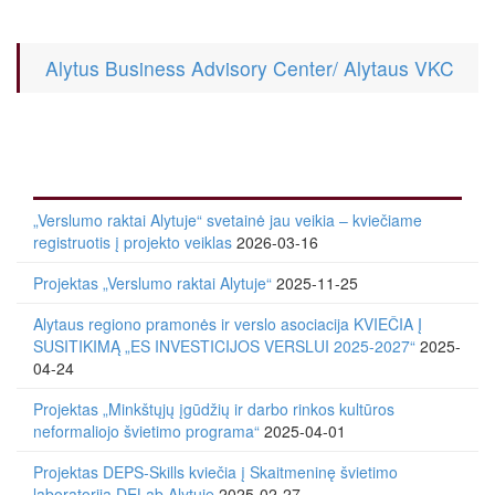
Alytus Business Advisory Center/ Alytaus VKC
„Verslumo raktai Alytuje“ svetainė jau veikia – kviečiame
registruotis į projekto veiklas
2026-03-16
Projektas „Verslumo raktai Alytuje“
2025-11-25
Alytaus regiono pramonės ir verslo asociacija KVIEČIA Į
SUSITIKIMĄ „ES INVESTICIJOS VERSLUI 2025-2027“
2025-
04-24
Projektas „Minkštųjų įgūdžių ir darbo rinkos kultūros
neformaliojo švietimo programa“
2025-04-01
Projektas DEPS-Skills kviečia į Skaitmeninę švietimo
laboratoriją DELab Alytuje
2025-02-27