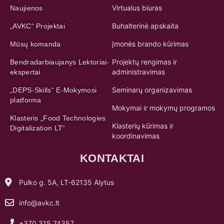
Virtualus biuras
Naujienos
Buhalterinė apskaita
„AVKC“ Projektai
Įmonės brando kūrimas
Mūsų komanda
Projektų rengimas ir
Bendradarbiaujanys Lektoriai-
administravimas
ekspertai
Seminarų organizavimas
„DEPS-Skills“ E-Mokymosi
platforma
Mokymai ir mokymų programos
Klasteris „Food Technologies
Klasterių kūrimas ir
Digitalization LT“
koordinavimas
KONTAKTAI
Pulko g. 5A, LT-62135 Alytus
info@avkc.lt
+370 315 74357