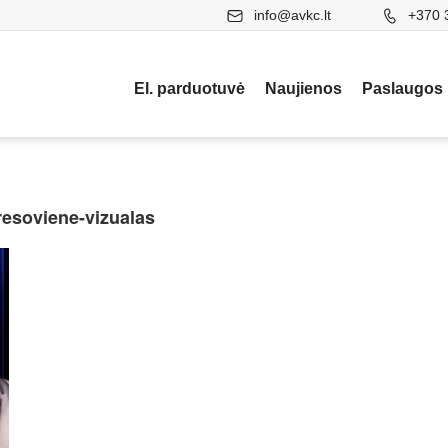
info@avkc.lt
+370 
El. parduotuvė
Naujienos
Paslaugos
esoviene-vizualas