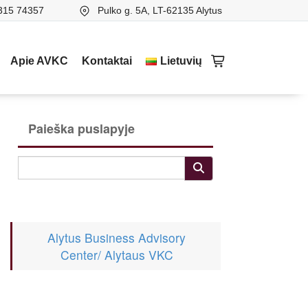
315 74357
Pulko g. 5A, LT-62135 Alytus
Apie AVKC
Kontaktai
Lietuvių
Paieška puslapyje
Alytus Business Advisory
Center/ Alytaus VKC