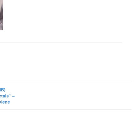
MB)
tais“ –
viene