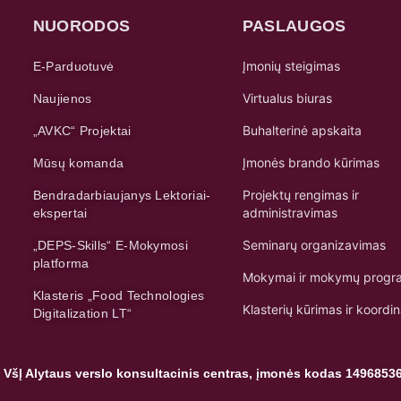
NUORODOS
PASLAUGOS
Įmonių steigimas
E-Parduotuvė
Virtualus biuras
Naujienos
Buhalterinė apskaita
„AVKC“ Projektai
Įmonės brando kūrimas
Mūsų komanda
Projektų rengimas ir
Bendradarbiaujanys Lektoriai-
administravimas
ekspertai
Seminarų organizavimas
„DEPS-Skills“ E-Mokymosi
platforma
Mokymai ir mokymų progr
Klasteris „Food Technologies
Klasterių kūrimas ir koordi
Digitalization LT“
 VšĮ Alytaus verslo konsultacinis centras, įmonės kodas 1496853