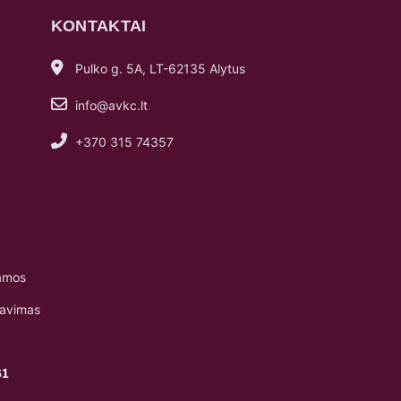
KONTAKTAI
Pulko g. 5A, LT-62135 Alytus
info@avkc.lt
+370 315 74357
amos
navimas
61