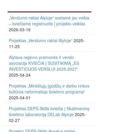
„Verslumo raktai Alytuje“ svetainė jau veikia
– kviečiame registruotis į projekto veiklas
2026-03-16
Projektas „Verslumo raktai Alytuje“
2025-
11-25
Alytaus regiono pramonės ir verslo
asociacija KVIEČIA Į SUSITIKIMĄ „ES
INVESTICIJOS VERSLUI 2025-2027“
2025-04-24
Projektas „Minkštųjų įgūdžių ir darbo rinkos
kultūros neformaliojo švietimo programa“
2025-04-01
Projektas DEPS-Skills kviečia į Skaitmeninę
švietimo laboratoriją DELab Alytuje
2025-
02-27
Projekto DEPS-Skills Apvalus stalas