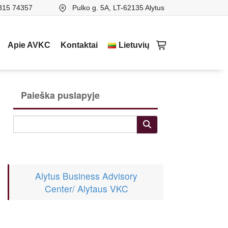
315 74357
Pulko g. 5A, LT-62135 Alytus
Apie AVKC
Kontaktai
Lietuvių
Paieška puslapyje
Alytus Business Advisory
Center/ Alytaus VKC