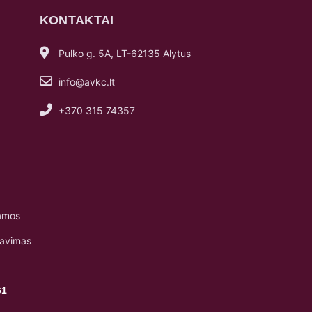
KONTAKTAI
Pulko g. 5A, LT-62135 Alytus
info@avkc.lt
+370 315 74357
amos
navimas
61