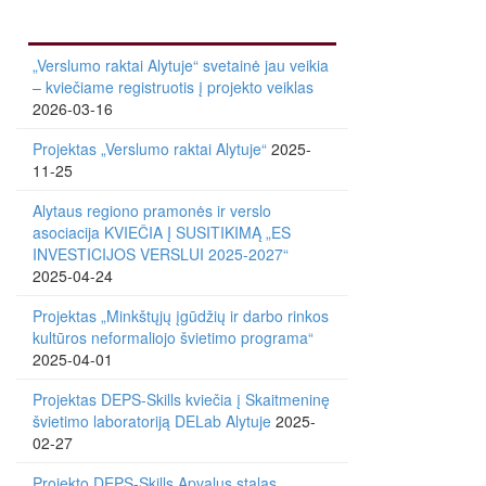
„Verslumo raktai Alytuje“ svetainė jau veikia
– kviečiame registruotis į projekto veiklas
2026-03-16
Projektas „Verslumo raktai Alytuje“
2025-
11-25
Alytaus regiono pramonės ir verslo
asociacija KVIEČIA Į SUSITIKIMĄ „ES
INVESTICIJOS VERSLUI 2025-2027“
2025-04-24
Projektas „Minkštųjų įgūdžių ir darbo rinkos
kultūros neformaliojo švietimo programa“
2025-04-01
Projektas DEPS-Skills kviečia į Skaitmeninę
švietimo laboratoriją DELab Alytuje
2025-
02-27
Projekto DEPS-Skills Apvalus stalas