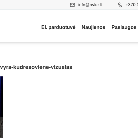
info@avkc.lt
+370 
El. parduotuvė
Naujienos
Paslaugos
vyra-kudresoviene-vizualas