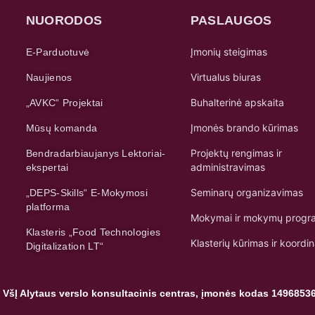
NUORODOS
PASLAUGOS
Įmonių steigimas
E-Parduotuvė
Virtualus biuras
Naujienos
Buhalterinė apskaita
„AVKC“ Projektai
Įmonės brando kūrimas
Mūsų komanda
Projektų rengimas ir
Bendradarbiaujanys Lektoriai-
administravimas
ekspertai
Seminarų organizavimas
„DEPS-Skills“ E-Mokymosi
platforma
Mokymai ir mokymų progr
Klasteris „Food Technologies
Klasterių kūrimas ir koordi
Digitalization LT“
 VšĮ Alytaus verslo konsultacinis centras, įmonės kodas 1496853