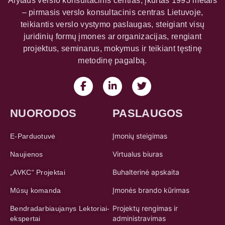
teikiantis verslo vystymo paslaugas, steigiant visų
juridinių formų įmones ar organizacijas, rengiant
projektus, seminarus, mokymus ir teikiant tęstinę
metodinę pagalbą.
NUORODOS
PASLAUGOS
Įmonių steigimas
E-Parduotuvė
Virtualus biuras
Naujienos
Buhalterinė apskaita
„AVKC“ Projektai
Įmonės brando kūrimas
Mūsų komanda
Projektų rengimas ir
Bendradarbiaujanys Lektoriai-
administravimas
ekspertai
Seminarų organizavimas
„DEPS-Skills“ E-Mokymosi