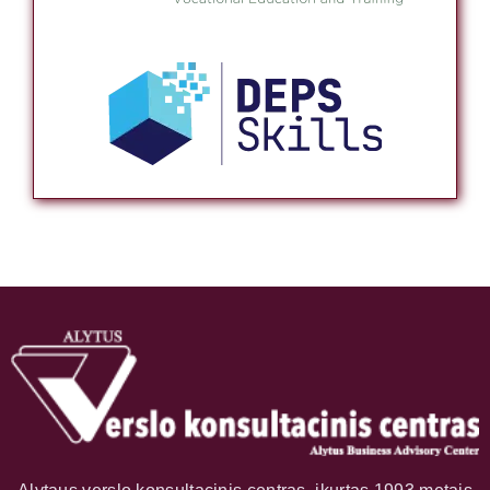
Alytaus verslo konsultacinis centras, įkurtas 1993 metais
– pirmasis verslo konsultacinis centras Lietuvoje,