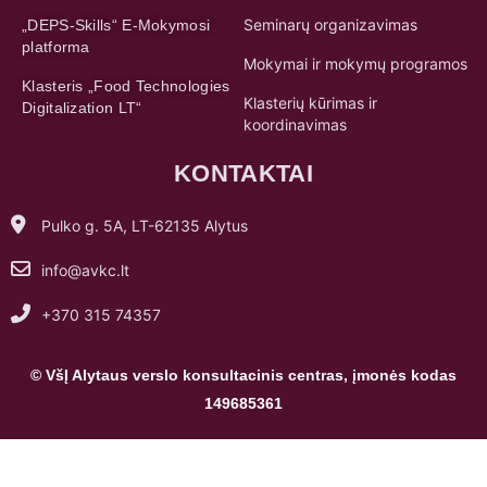
platforma
Mokymai ir mokymų programos
Klasteris „Food Technologies
Klasterių kūrimas ir
Digitalization LT“
koordinavimas
KONTAKTAI
Pulko g. 5A, LT-62135 Alytus
info@avkc.lt
+370 315 74357
© VšĮ Alytaus verslo konsultacinis centras, įmonės kodas
149685361