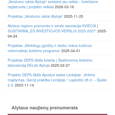
„Verslumo raktai Alytuje“ svetainė jau veikia – kviečiame
registruotis į projekto veiklas
2026-03-16
Projektas „Verslumo raktai Alytuje“
2025-11-25
Alytaus regiono pramonės ir verslo asociacija KVIEČIA Į
SUSITIKIMĄ „ES INVESTICIJOS VERSLUI 2025-2027“
2025-
04-24
Projektas „Minkštųjų įgūdžių ir darbo rinkos kultūros
neformaliojo švietimo programa“
2025-04-01
Projektas DEPS-Skills kviečia į Skaitmeninę švietimo
laboratoriją DELab Alytuje
2025-02-27
Projekto DEPS-Skills Apvalus stalas Lenkijoje: „Kritinis
mąstymas. Geroji praktika Lenkijoje.“ Lapkričio 28 d. – Spalio
2 d.
2023-11-14
Alytaus naujienų prenumerata