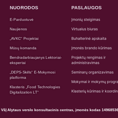
NUORODOS
PASLAUGOS
Įmonių steigimas
E-Parduotuvė
Virtualus biuras
Naujienos
Buhalterinė apskaita
„AVKC“ Projektai
Įmonės brando kūrimas
Mūsų komanda
Projektų rengimas ir
Bendradarbiaujanys Lektoriai-
administravimas
ekspertai
Seminarų organizavimas
„DEPS-Skills“ E-Mokymosi
platforma
Mokymai ir mokymų progr
Klasteris „Food Technologies
Klasterių kūrimas ir koordi
Digitalization LT“
 VšĮ Alytaus verslo konsultacinis centras, įmonės kodas 1496853