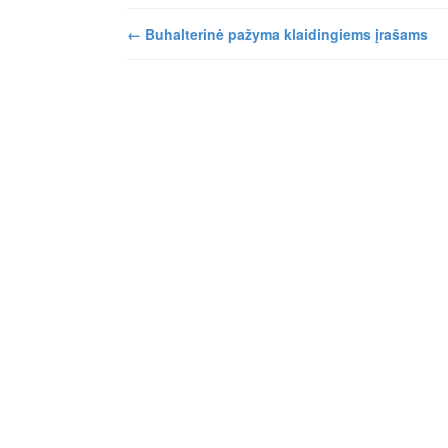
←
Buhalterinė pažyma klaidingiems įrašams