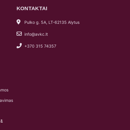
KONTAKTAI
Pulko g. 5A, LT-62135 Alytus
info@avkc.lt
+370 315 74357
amos
navimas
61