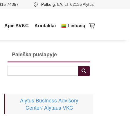
315 74357
Pulko g. 5A, LT-62135 Alytus
Apie AVKC
Kontaktai
Lietuvių
Paieška puslapyje
Alytus Business Advisory
Center/ Alytaus VKC