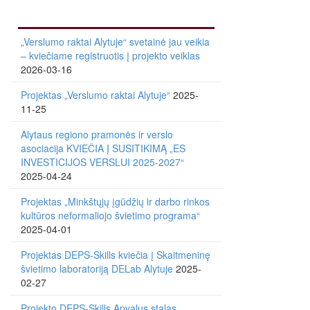
„Verslumo raktai Alytuje“ svetainė jau veikia
– kviečiame registruotis į projekto veiklas
2026-03-16
Projektas „Verslumo raktai Alytuje“
2025-
11-25
Alytaus regiono pramonės ir verslo
asociacija KVIEČIA Į SUSITIKIMĄ „ES
INVESTICIJOS VERSLUI 2025-2027“
2025-04-24
Projektas „Minkštųjų įgūdžių ir darbo rinkos
kultūros neformaliojo švietimo programa“
2025-04-01
Projektas DEPS-Skills kviečia į Skaitmeninę
švietimo laboratoriją DELab Alytuje
2025-
02-27
Projekto DEPS-Skills Apvalus stalas