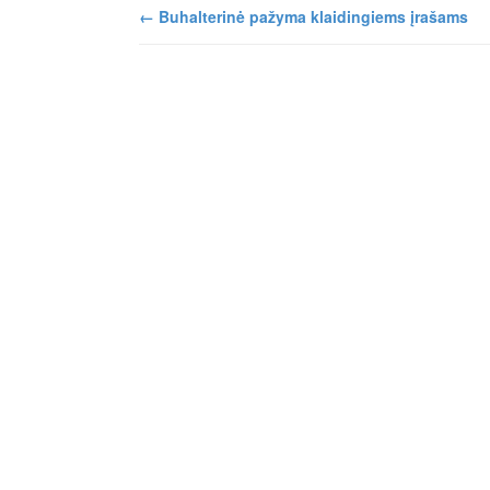
←
Buhalterinė pažyma klaidingiems įrašams