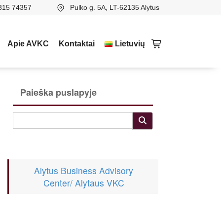
315 74357
Pulko g. 5A, LT-62135 Alytus
Apie AVKC
Kontaktai
Lietuvių
Paieška puslapyje
Alytus Business Advisory
Center/ Alytaus VKC