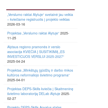
„Verslumo raktai Alytuje“ svetainė jau veikia
– kviečiame registruotis į projekto veiklas
2026-03-16
Projektas „Verslumo raktai Alytuje“
2025-
11-25
Alytaus regiono pramonės ir verslo
asociacija KVIEČIA Į SUSITIKIMĄ „ES
INVESTICIJOS VERSLUI 2025-2027“
2025-04-24
Projektas „Minkštųjų įgūdžių ir darbo rinkos
kultūros neformaliojo švietimo programa“
2025-04-01
Projektas DEPS-Skills kviečia į Skaitmeninę
švietimo laboratoriją DELab Alytuje
2025-
02-27
Projekto DEPS-Skills Apvalus stalas