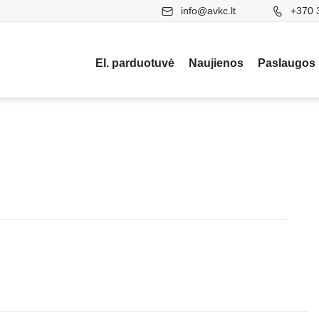
info@avkc.lt
+370 
El. parduotuvė
Naujienos
Paslaugos