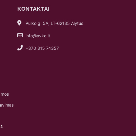
KONTAKTAI
Pulko g. 5A, LT-62135 Alytus
info@avkc.lt
+370 315 74357
amos
navimas
61