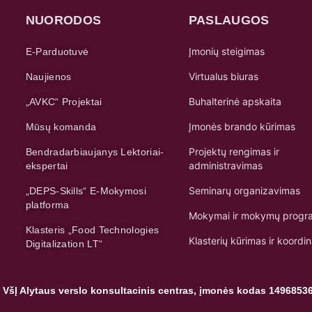
NUORODOS
PASLAUGOS
Įmonių steigimas
E-Parduotuvė
Virtualus biuras
Naujienos
Buhalterinė apskaita
„AVKC“ Projektai
Įmonės brando kūrimas
Mūsų komanda
Projektų rengimas ir
Bendradarbiaujanys Lektoriai-
administravimas
ekspertai
Seminarų organizavimas
„DEPS-Skills“ E-Mokymosi
platforma
Mokymai ir mokymų progr
Klasteris „Food Technologies
Klasterių kūrimas ir koordi
Digitalization LT“
 VšĮ Alytaus verslo konsultacinis centras, įmonės kodas 1496853