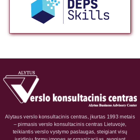
Alytaus verslo konsultacinis centras, įkurtas 1993 metais
– pirmasis verslo konsultacinis centras Lietuvoje,
teikiantis verslo vystymo paslaugas, steigiant visų
juridinių formų įmones ar organizacijas, rengiant