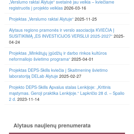
„Verslumo raktai Alytuje“ svetainė jau veikia – kviečiame
registruotis į projekto veiklas
2026-03-16
Projektas „Verslumo raktai Alytuje“
2025-11-25
Alytaus regiono pramonės ir verslo asociacija KVIEČIA Į
SUSITIKIMĄ „ES INVESTICIJOS VERSLUI 2025-2027“
2025-
04-24
Projektas „Minkštųjų įgūdžių ir darbo rinkos kultūros
neformaliojo švietimo programa“
2025-04-01
Projektas DEPS-Skills kviečia į Skaitmeninę švietimo
laboratoriją DELab Alytuje
2025-02-27
Projekto DEPS-Skills Apvalus stalas Lenkijoje: „Kritinis
mąstymas. Geroji praktika Lenkijoje.“ Lapkričio 28 d. – Spalio
2 d.
2023-11-14
Alytaus naujienų prenumerata