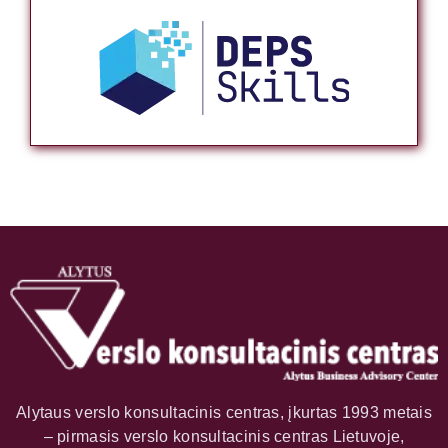
Alytaus verslo konsultacinis centras, įkurtas 1993 metais
– pirmasis verslo konsultacinis centras Lietuvoje,