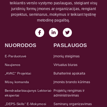
teikiantis verslo vystymo paslaugas, steigiant visų
juridinių formų įmones ar organizacijas, rengiant
projektus, seminarus, mokymus ir teikiant tęstinę
metodinę pagalbą.
NUORODOS
PASLAUGOS
Įmonių steigimas
E-Parduotuvė
Virtualus biuras
Naujienos
Buhalterinė apskaita
„AVKC“ Projektai
Įmonės brando kūrimas
Mūsų komanda
Projektų rengimas ir
Bendradarbiaujanys Lektoriai-
administravimas
ekspertai
Seminarų organizavimas
„DEPS-Skills“ E-Mokymosi