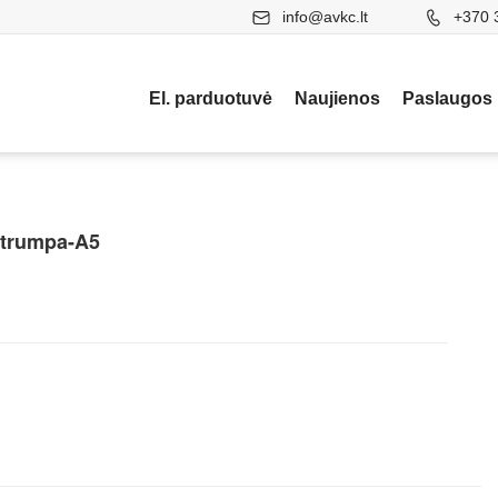
info@avkc.lt
+370 
El. parduotuvė
Naujienos
Paslaugos
-trumpa-A5