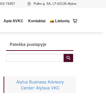
315 74357
Pulko g. 5A, LT-62135 Alytus
Apie AVKC
Kontaktai
Lietuvių
Paieška puslapyje
Alytus Business Advisory
Center/ Alytaus VKC