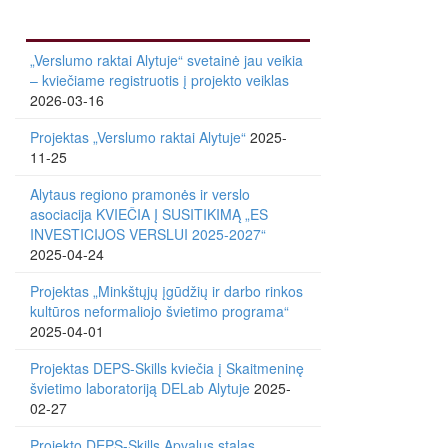
„Verslumo raktai Alytuje“ svetainė jau veikia
– kviečiame registruotis į projekto veiklas
2026-03-16
Projektas „Verslumo raktai Alytuje“
2025-
11-25
Alytaus regiono pramonės ir verslo
asociacija KVIEČIA Į SUSITIKIMĄ „ES
INVESTICIJOS VERSLUI 2025-2027“
2025-04-24
Projektas „Minkštųjų įgūdžių ir darbo rinkos
kultūros neformaliojo švietimo programa“
2025-04-01
Projektas DEPS-Skills kviečia į Skaitmeninę
švietimo laboratoriją DELab Alytuje
2025-
02-27
Projekto DEPS-Skills Apvalus stalas