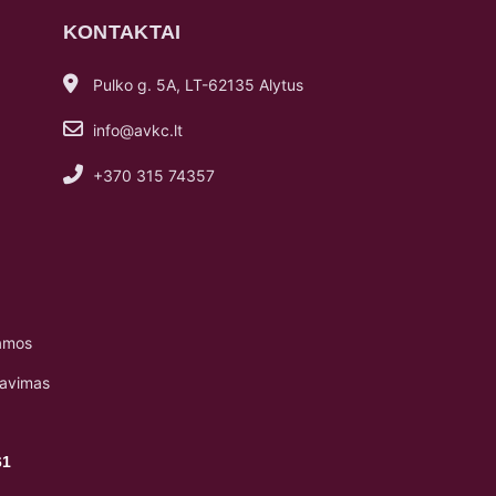
KONTAKTAI
Pulko g. 5A, LT-62135 Alytus
info@avkc.lt
+370 315 74357
amos
navimas
61