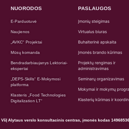
NUORODOS
PASLAUGOS
Įmonių steigimas
E-Parduotuvė
Virtualus biuras
Naujienos
Buhalterinė apskaita
„AVKC“ Projektai
Įmonės brando kūrimas
Mūsų komanda
Projektų rengimas ir
Bendradarbiaujanys Lektoriai-
administravimas
ekspertai
Seminarų organizavimas
„DEPS-Skills“ E-Mokymosi
platforma
Mokymai ir mokymų progr
Klasteris „Food Technologies
Klasterių kūrimas ir koordi
Digitalization LT“
 VšĮ Alytaus verslo konsultacinis centras, įmonės kodas 1496853