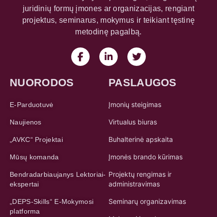
juridinių formų įmones ar organizacijas, rengiant
projektus, seminarus, mokymus ir teikiant tęstinę
metodinę pagalbą.
NUORODOS
PASLAUGOS
Įmonių steigimas
E-Parduotuvė
Virtualus biuras
Naujienos
Buhalterinė apskaita
„AVKC“ Projektai
Įmonės brando kūrimas
Mūsų komanda
Projektų rengimas ir
Bendradarbiaujanys Lektoriai-
administravimas
ekspertai
Seminarų organizavimas
„DEPS-Skills“ E-Mokymosi
platforma