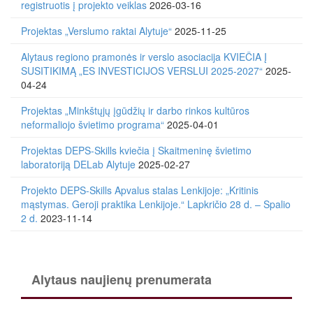
registruotis į projekto veiklas
2026-03-16
Projektas „Verslumo raktai Alytuje“
2025-11-25
Alytaus regiono pramonės ir verslo asociacija KVIEČIA Į
SUSITIKIMĄ „ES INVESTICIJOS VERSLUI 2025-2027“
2025-
04-24
Projektas „Minkštųjų įgūdžių ir darbo rinkos kultūros
neformaliojo švietimo programa“
2025-04-01
Projektas DEPS-Skills kviečia į Skaitmeninę švietimo
laboratoriją DELab Alytuje
2025-02-27
Projekto DEPS-Skills Apvalus stalas Lenkijoje: „Kritinis
mąstymas. Geroji praktika Lenkijoje.“ Lapkričio 28 d. – Spalio
2 d.
2023-11-14
Alytaus naujienų prenumerata