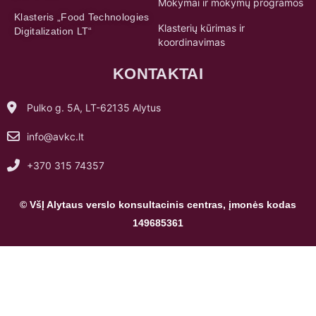
Mokymai ir mokymų programos
Klasteris „Food Technologies
Klasterių kūrimas ir
Digitalization LT“
koordinavimas
KONTAKTAI
Pulko g. 5A, LT-62135 Alytus
info@avkc.lt
+370 315 74357
© VšĮ Alytaus verslo konsultacinis centras, įmonės kodas
149685361